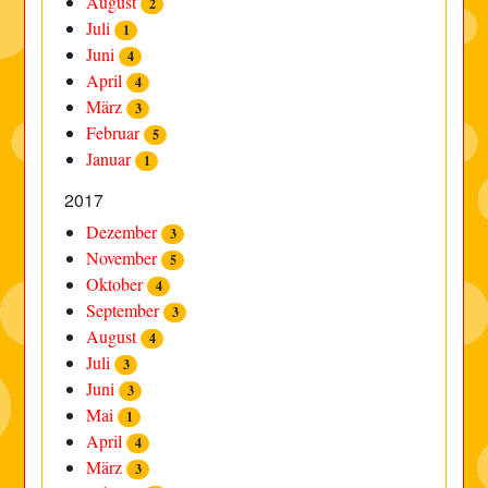
August
2
Juli
1
Juni
4
April
4
März
3
Februar
5
Januar
1
2017
Dezember
3
November
5
Oktober
4
September
3
August
4
Juli
3
Juni
3
Mai
1
April
4
März
3