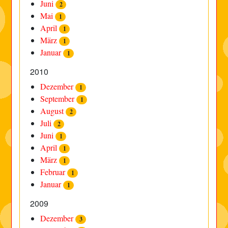
Juni
2
Mai
1
April
1
März
1
Januar
1
2010
Dezember
1
September
1
August
2
Juli
2
Juni
1
April
1
März
1
Februar
1
Januar
1
2009
Dezember
3