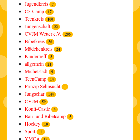
Jugendkreis
7
C3-Camp
17
Teenkreis
100
Jungenschaft
22
CVJM Wetter e.V.
206
Bibelkreis
36
Mädchenkreis
24
Kindertreff
3
allgemein
21
Michelstadt
9
TeenCamp
14
Prinzip Sehnsucht
1
Jungschar
144
CVJM
59
Konfi-Castle
4
Bau- und Bibelcamp
5
Hockey
10
Sport
11
YMCA
17