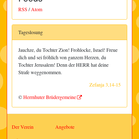
RSS
/
Atom
Tageslosung
Jauchze, du Tochter Zion! Frohlocke, Israel! Freue
dich und sei fröhlich von ganzem Herzen, du
Tochter Jerusalem! Denn der HERR hat deine
Strafe weggenommen.
Zefanja 3,14-15
©
Herrnhuter Brüdergemeine
Der Verein
Angebote