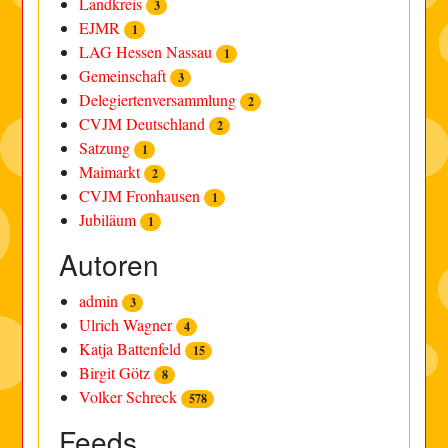
Landkreis
3
EJMR
1
LAG Hessen Nassau
1
Gemeinschaft
3
Delegiertenversammlung
2
CVJM Deutschland
2
Satzung
1
Maimarkt
2
CVJM Fronhausen
1
Jubiläum
1
Autoren
admin
3
Ulrich Wagner
4
Katja Battenfeld
15
Birgit Götz
8
Volker Schreck
578
Feeds