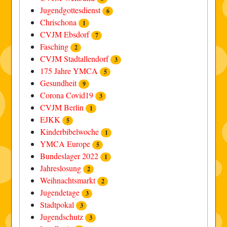
Jugendgottesdienst
6
Chrischona
1
CVJM Ebsdorf
7
Fasching
2
CVJM Stadtallendorf
3
175 Jahre YMCA
5
Gesundheit
9
Corona Covid19
3
CVJM Berlin
1
EJKK
5
Kinderbibelwoche
1
YMCA Europe
5
Bundeslager 2022
1
Jahreslosung
2
Weihnachtsmarkt
2
Jugendetage
3
Stadtpokal
3
Jugendschutz
3