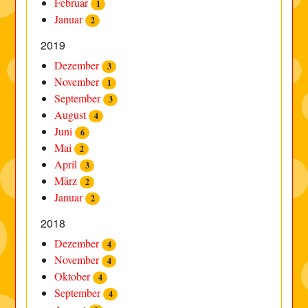
Februar
1
Januar
2
2019
Dezember
3
November
1
September
3
August
4
Juni
6
Mai
2
April
3
März
2
Januar
2
2018
Dezember
4
November
4
Oktober
4
September
4