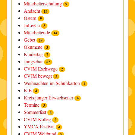
Mitarbeiterschulung
9
Andacht
13
Ostern
9
JuLeiCa
3
Mitarbeitende
14
Gebet
19
Ökumene
3
Kindertag
7
Jungschar
82
CVJM Eschwege
2
CVJM bewegt
3
Weihnachten im Schuhkarton
4
KjE
4
Kreis junger Erwachsener
4
Termine
3
Sommerfest
6
CVJM Kolleg
2
YMCA Festival
4
CVJM Weltbund
5