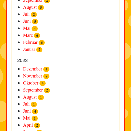
2
August
5
Juli
2
Juni
5
Mai
4
März
6
Februar
6
Januar
2
2023
Dezember
4
November
8
Oktober
4
September
2
August
1
Juli
1
Juni
4
Mai
1
April
2