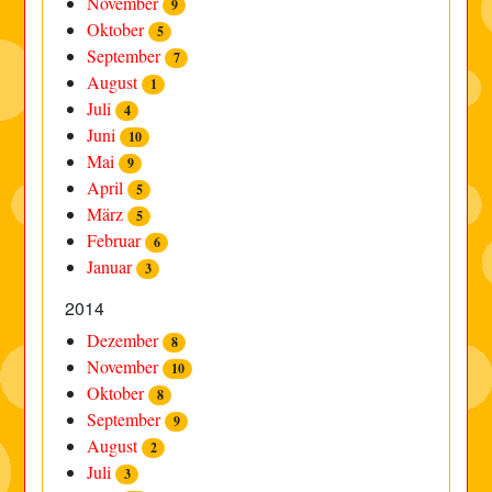
November
9
Oktober
5
September
7
August
1
Juli
4
Juni
10
Mai
9
April
5
März
5
Februar
6
Januar
3
2014
Dezember
8
November
10
Oktober
8
September
9
August
2
Juli
3