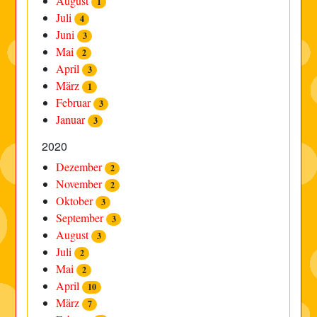
August
1
Juli
4
Juni
3
Mai
2
April
3
März
1
Februar
3
Januar
3
2020
Dezember
2
November
2
Oktober
3
September
3
August
3
Juli
2
Mai
2
April
10
März
7