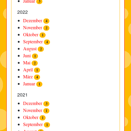
Januar
3
2022
Dezember
4
November
2
Oktober
1
September
4
August
2
Juni
1
Mai
2
April
1
März
4
Januar
1
2021
Dezember
3
November
1
Oktober
1
September
1