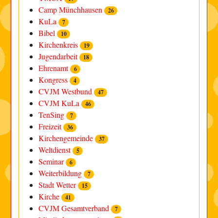
Camp Münchhausen
26
KuLa
7
Bibel
10
Kirchenkreis
19
Jugendarbeit
18
Ehrenamt
6
Kongress
4
CVJM Westbund
47
CVJM KuLa
46
TenSing
7
Freizeit
36
Kirchengemeinde
37
Weltdienst
5
Seminar
6
Weiterbildung
7
Stadt Wetter
15
Kirche
41
CVJM Gesamtverband
7