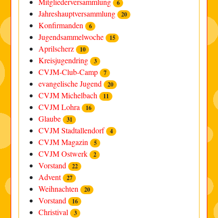
Mitgliederversammlung
6
Jahreshauptversammlung
20
Konfirmanden
6
Jugendsammelwoche
15
Aprilscherz
10
Kreisjugendring
3
CVJM-Club-Camp
7
evangelische Jugend
20
CVJM Michelbach
11
CVJM Lohra
16
Glaube
31
CVJM Stadtallendorf
4
CVJM Magazin
5
CVJM Ostwerk
2
Vorstand
22
Advent
27
Weihnachten
20
Vorstand
16
Christival
3