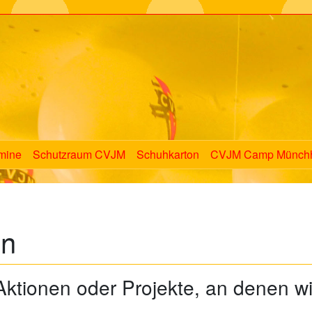
mine
Schutzraum CVJM
Schuhkarton
CVJM Camp Münch
en
Aktionen oder Projekte, an denen wi