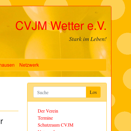
CVJM Wetter e.V.
Stark im Leben!
hausen
Netzwerk
Der Verein
r
Termine
Schutzraum CVJM