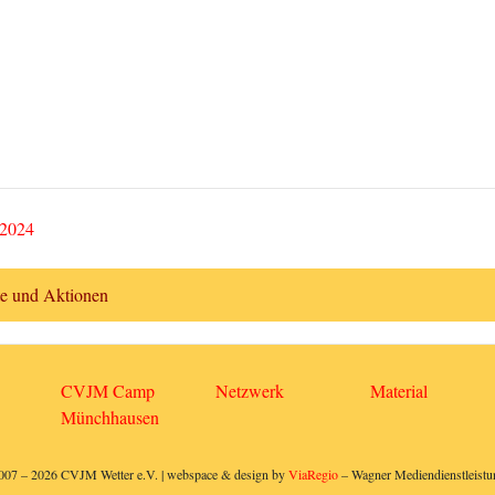
 2024
te und Aktionen
CVJM Camp
Netzwerk
Material
Münchhausen
007 – 2026 CVJM Wetter e.V. | webspace & design by
ViaRegio
– Wagner Mediendienstleistu