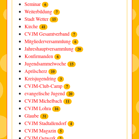
Seminar
6
Weiterbildung
7
Stadt Wetter
15
Kirche
41
CVJM Gesamtverband
7
Mitgliederversammlung
6
Jahreshauptversammlung
20
Konfirmanden
6
Jugendsammelwoche
15
Aprilscherz
10
Kreisjugendring
3
CVJM-Club-Camp
7
evangelische Jugend
20
CVJM Michelbach
11
CVJM Lohra
16
Glaube
31
CVJM Stadtallendorf
4
CVJM Magazin
5
CVJM Ostwerk
2