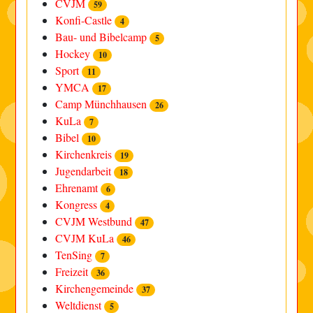
CVJM
59
Konfi-Castle
4
Bau- und Bibelcamp
5
Hockey
10
Sport
11
YMCA
17
Camp Münchhausen
26
KuLa
7
Bibel
10
Kirchenkreis
19
Jugendarbeit
18
Ehrenamt
6
Kongress
4
CVJM Westbund
47
CVJM KuLa
46
TenSing
7
Freizeit
36
Kirchengemeinde
37
Weltdienst
5