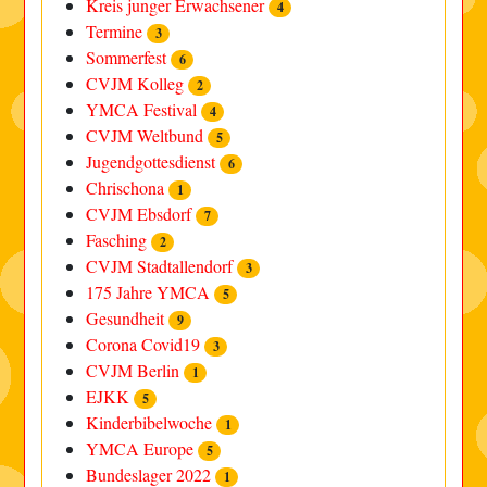
Kreis junger Erwachsener
4
Termine
3
Sommerfest
6
CVJM Kolleg
2
YMCA Festival
4
CVJM Weltbund
5
Jugendgottesdienst
6
Chrischona
1
CVJM Ebsdorf
7
Fasching
2
CVJM Stadtallendorf
3
175 Jahre YMCA
5
Gesundheit
9
Corona Covid19
3
CVJM Berlin
1
EJKK
5
Kinderbibelwoche
1
YMCA Europe
5
Bundeslager 2022
1