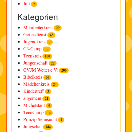
Juli
2
Kategorien
Mitarbeiterkreis
29
Gottesdienst
43
Jugendkreis
7
C3-Camp
17
Teenkreis
100
Jungenschaft
22
CVJM Wetter e.V.
206
Bibelkreis
36
Mädchenkreis
24
Kindertreff
3
allgemein
21
Michelstadt
9
TeenCamp
14
Prinzip Sehnsucht
1
Jungschar
144