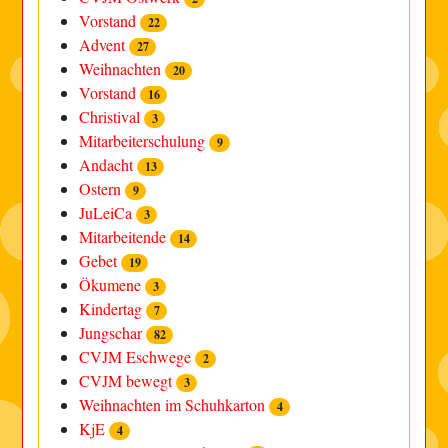
Vorstand
22
Advent
27
Weihnachten
20
Vorstand
16
Christival
3
Mitarbeiterschulung
9
Andacht
13
Ostern
9
JuLeiCa
3
Mitarbeitende
14
Gebet
19
Ökumene
3
Kindertag
7
Jungschar
82
CVJM Eschwege
2
CVJM bewegt
3
Weihnachten im Schuhkarton
4
KjE
4