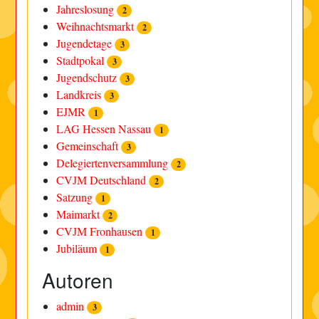
Jahreslosung
2
Weihnachtsmarkt
2
Jugendetage
3
Stadtpokal
3
Jugendschutz
3
Landkreis
3
EJMR
1
LAG Hessen Nassau
1
Gemeinschaft
3
Delegiertenversammlung
2
CVJM Deutschland
2
Satzung
1
Maimarkt
2
CVJM Fronhausen
1
Jubiläum
1
Autoren
admin
3