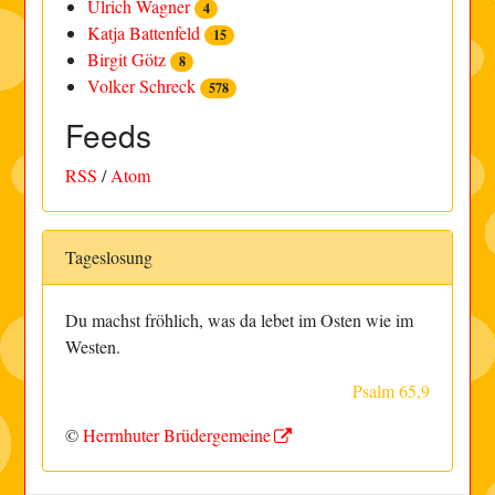
Ulrich Wagner
4
Katja Battenfeld
15
Birgit Götz
8
Volker Schreck
578
Feeds
RSS
/
Atom
Tageslosung
Du machst fröhlich, was da lebet im Osten wie im
Westen.
Psalm 65,9
©
Herrnhuter Brüdergemeine