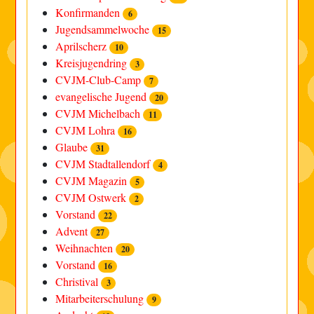
Konfirmanden
6
Jugendsammelwoche
15
Aprilscherz
10
Kreisjugendring
3
CVJM-Club-Camp
7
evangelische Jugend
20
CVJM Michelbach
11
CVJM Lohra
16
Glaube
31
CVJM Stadtallendorf
4
CVJM Magazin
5
CVJM Ostwerk
2
Vorstand
22
Advent
27
Weihnachten
20
Vorstand
16
Christival
3
Mitarbeiterschulung
9