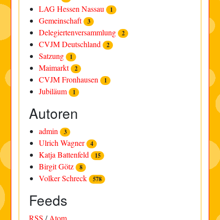
LAG Hessen Nassau
1
Gemeinschaft
3
Delegiertenversammlung
2
CVJM Deutschland
2
Satzung
1
Maimarkt
2
CVJM Fronhausen
1
Jubiläum
1
Autoren
admin
3
Ulrich Wagner
4
Katja Battenfeld
15
Birgit Götz
8
Volker Schreck
578
Feeds
RSS
/
Atom