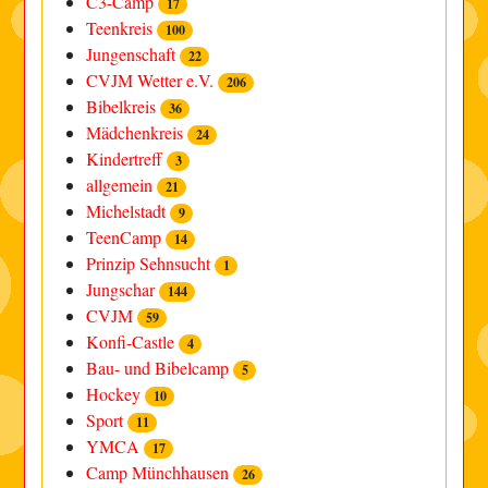
C3-Camp
17
Teenkreis
100
Jungenschaft
22
CVJM Wetter e.V.
206
Bibelkreis
36
Mädchenkreis
24
Kindertreff
3
allgemein
21
Michelstadt
9
TeenCamp
14
Prinzip Sehnsucht
1
Jungschar
144
CVJM
59
Konfi-Castle
4
Bau- und Bibelcamp
5
Hockey
10
Sport
11
YMCA
17
Camp Münchhausen
26