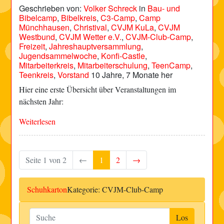
Geschrieben von:
Volker Schreck
in
Bau- und
Bibelcamp
,
Bibelkreis
,
C3-Camp
,
Camp
Münchhausen
,
Christival
,
CVJM KuLa
,
CVJM
Westbund
,
CVJM Wetter e.V.
,
CVJM-Club-Camp
,
Freizeit
,
Jahreshauptversammlung
,
Jugendsammelwoche
,
Konfi-Castle
,
Mitarbeiterkreis
,
Mitarbeiterschulung
,
TeenCamp
,
Teenkreis
,
Vorstand
10 Jahre, 7 Monate her
Hier eine erste Übersicht über Veranstaltungen im
nächsten Jahr:
Weiterlesen
Seite 1 von 2
←
1
2
→
Schuhkarton
Kategorie: CVJM-Club-Camp