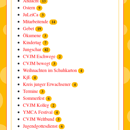
Andacht
13
Ostern
9
JuLeiCa
3
Mitarbeitende
14
Gebet
19
Ökumene
3
Kindertag
7
Jungschar
82
CVJM Eschwege
2
CVJM bewegt
3
Weihnachten im Schuhkarton
4
KjE
4
Kreis junger Erwachsener
4
Termine
3
Sommerfest
6
CVJM Kolleg
2
YMCA Festival
4
CVJM Weltbund
5
Jugendgottesdienst
6