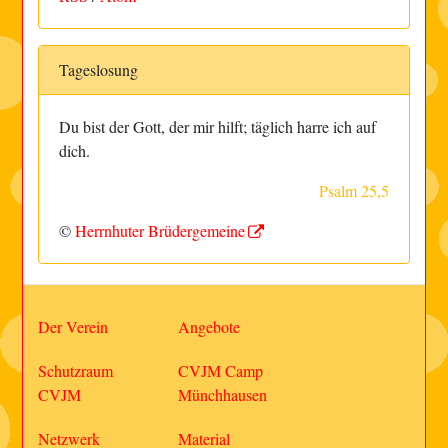
Tageslosung
Du bist der Gott, der mir hilft; täglich harre ich auf
dich.
Psalm 25,5
©
Herrnhuter Brüdergemeine
Der Verein
Angebote
Schutzraum
CVJM Camp
CVJM
Münchhausen
Netzwerk
Material