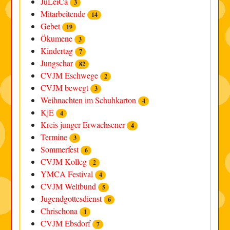
JuLeiCa
3
Mitarbeitende
14
Gebet
19
Ökumene
3
Kindertag
7
Jungschar
82
CVJM Eschwege
2
CVJM bewegt
3
Weihnachten im Schuhkarton
4
KjE
4
Kreis junger Erwachsener
4
Termine
3
Sommerfest
6
CVJM Kolleg
2
YMCA Festival
4
CVJM Weltbund
5
Jugendgottesdienst
6
Chrischona
1
CVJM Ebsdorf
7