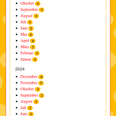
Oktober
4
September
3
August
1
Juli
1
Juni
2
Mai
4
April
4
März
2
Februar
3
Januar
3
2024
Dezember
4
November
5
Oktober
3
September
2
August
5
Juli
2
Juni
5