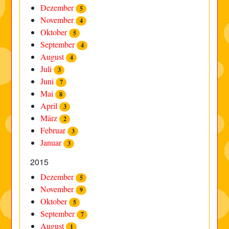
Dezember
5
November
4
Oktober
5
September
4
August
4
Juli
3
Juni
7
Mai
8
April
3
März
2
Februar
3
Januar
3
2015
Dezember
5
November
9
Oktober
5
September
7
August
1