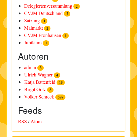
Delegiertenversammlung
2
CVJM Deutschland
2
Satzung
1
Maimarkt
2
CVJM Fronhausen
1
Jubiläum
1
Autoren
admin
3
Ulrich Wagner
4
Katja Battenfeld
15
Birgit Götz
8
Volker Schreck
578
Feeds
RSS
/
Atom