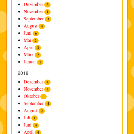
Dezember
3
November
1
September
3
August
4
Juni
6
Mai
2
April
3
März
2
Januar
2
2018
Dezember
4
November
4
Oktober
4
September
4
August
2
Juli
1
Juni
4
April
4