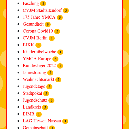
Fasching
2
CVJM Stadtallendorf
3
175 Jahre YMCA
5
Gesundheit
9
Corona Covid19
3
CVJM Berlin
1
EJKK
5
Kinderbibelwoche
1
YMCA Europe
5
Bundeslager 2022
1
Jahreslosung
2
Weihnachtsmarkt
2
Jugendetage
3
Stadtpokal
3
Jugendschutz
3
Landkreis
3
EJMR
1
LAG Hessen Nassau
1
Gemeinschaft
3