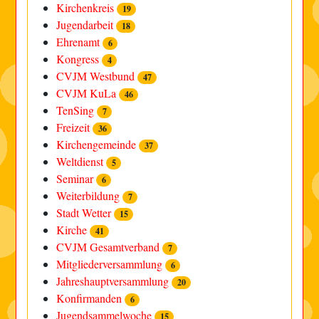
Kirchenkreis
19
Jugendarbeit
18
Ehrenamt
6
Kongress
4
CVJM Westbund
47
CVJM KuLa
46
TenSing
7
Freizeit
36
Kirchengemeinde
37
Weltdienst
5
Seminar
6
Weiterbildung
7
Stadt Wetter
15
Kirche
41
CVJM Gesamtverband
7
Mitgliederversammlung
6
Jahreshauptversammlung
20
Konfirmanden
6
Jugendsammelwoche
15