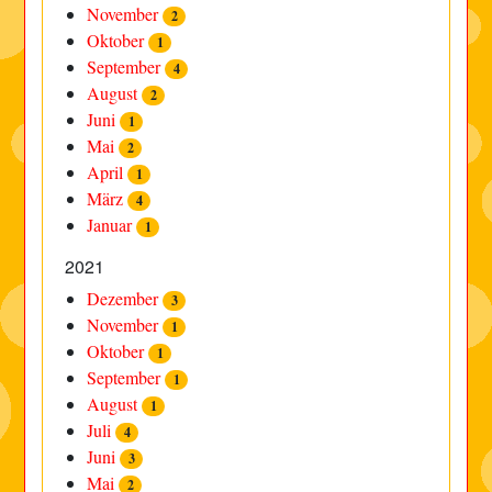
November
2
Oktober
1
September
4
August
2
Juni
1
Mai
2
April
1
März
4
Januar
1
2021
Dezember
3
November
1
Oktober
1
September
1
August
1
Juli
4
Juni
3
Mai
2