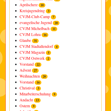
Aprilscherz
10
Kreisjugendring
3
CVJM-Club-Camp
7
evangelische Jugend
20
CVJM Michelbach
11
CVJM Lohra
16
Glaube
31
CVJM Stadtallendorf
4
CVJM Magazin
5
CVJM Ostwerk
2
Vorstand
22
Advent
27
Weihnachten
20
Vorstand
16
Christival
3
Mitarbeiterschulung
9
Andacht
13
Ostern
9