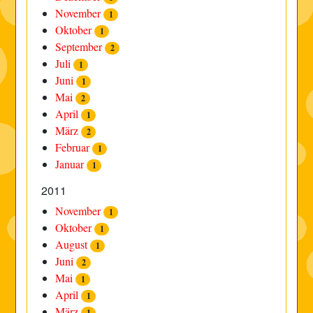
November
1
Oktober
1
September
2
Juli
1
Juni
1
Mai
2
April
1
März
2
Februar
1
Januar
1
2011
November
1
Oktober
1
August
1
Juni
2
Mai
1
April
1
März
1