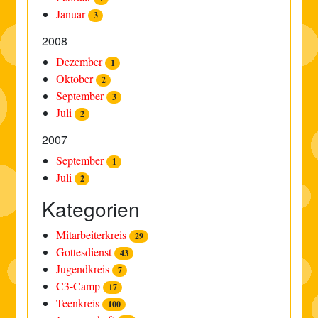
Januar
3
2008
Dezember
1
Oktober
2
September
3
Juli
2
2007
September
1
Juli
2
Kategorien
Mitarbeiterkreis
29
Gottesdienst
43
Jugendkreis
7
C3-Camp
17
Teenkreis
100