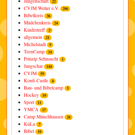
Jungenschaft
22
CVJM Wetter e.V.
206
Bibelkreis
36
Mädchenkreis
24
Kindertreff
3
allgemein
21
Michelstadt
9
TeenCamp
14
Prinzip Sehnsucht
1
Jungschar
144
CVJM
59
Konfi-Castle
4
Bau- und Bibelcamp
5
Hockey
10
Sport
11
YMCA
17
Camp Münchhausen
26
KuLa
7
Bibel
10