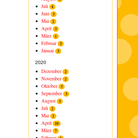
Juli
4
Juni
3
Mai
2
April
3
März
1
Februar
3
Januar
3
2020
Dezember
2
November
2
Oktober
3
September
3
August
3
Juli
2
Mai
2
April
10
März
7
Februar