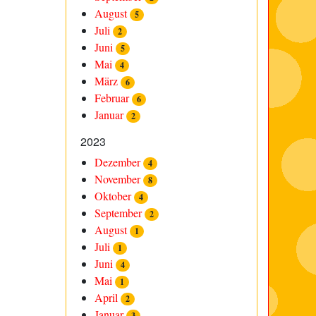
August
5
Juli
2
Juni
5
Mai
4
März
6
Februar
6
Januar
2
2023
Dezember
4
November
8
Oktober
4
September
2
August
1
Juli
1
Juni
4
Mai
1
April
2
Januar
3