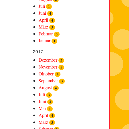
Juli
1
Juni
4
April
4
März
3
Februar
5
Januar
1
2017
Dezember
3
November
5
Oktober
4
September
3
August
4
Juli
3
Juni
3
Mai
1
April
4
März
3
Februar