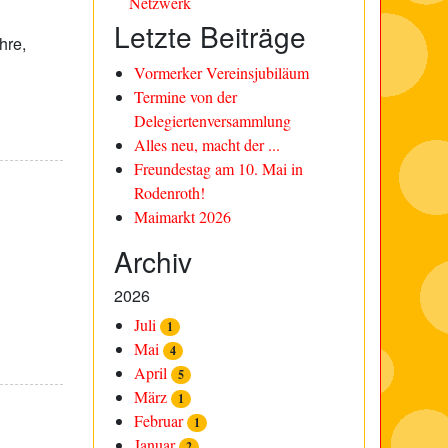
Netzwerk
Letzte Beiträge
hre,
Vormerker Vereinsjubiläum
Termine von der
Delegiertenversammlung
Alles neu, macht der ...
Freundestag am 10. Mai in
Rodenroth!
Maimarkt 2026
Archiv
2026
Juli
1
Mai
4
April
5
März
1
Februar
1
Januar
2