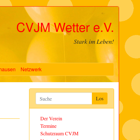
CVJM Wetter e.V.
Stark im Leben!
hausen
Netzwerk
Der Verein
Termine
Schutzraum CVJM