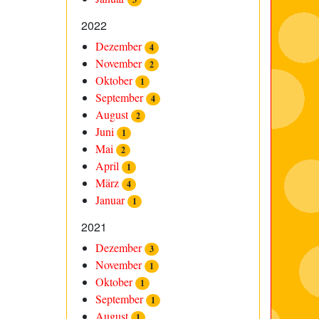
2022
Dezember
4
November
2
Oktober
1
September
4
August
2
Juni
1
Mai
2
April
1
März
4
Januar
1
2021
Dezember
3
November
1
Oktober
1
September
1
August
1