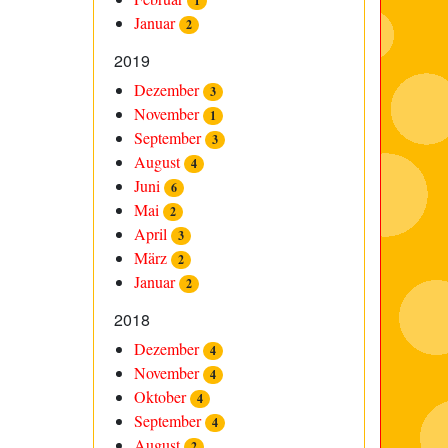
1
Januar
2
2019
Dezember
3
November
1
September
3
August
4
Juni
6
Mai
2
April
3
März
2
Januar
2
2018
Dezember
4
November
4
Oktober
4
September
4
August
2