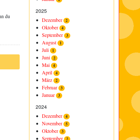
2025
nn du
Dezember
2
Oktober
4
September
3
August
1
Juli
1
Juni
2
Mai
4
April
4
März
2
Februar
3
Januar
3
2024
Dezember
4
November
5
Oktober
3
September
2