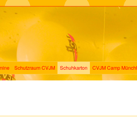
mine
Schutzraum CVJM
Schuhkarton
CVJM Camp Münch