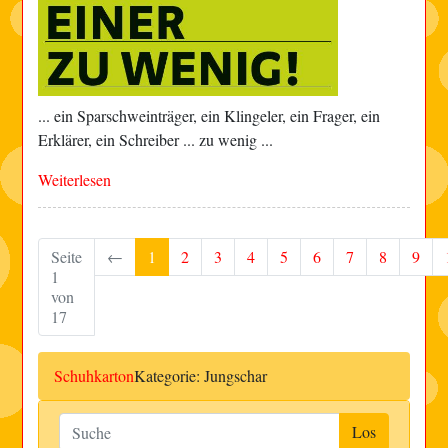
... ein Sparschweinträger, ein Klingeler, ein Frager, ein
Erklärer, ein Schreiber ... zu wenig ...
Weiterlesen
Seite
←
1
2
3
4
5
6
7
8
9
1
von
17
Schuhkarton
Kategorie: Jungschar