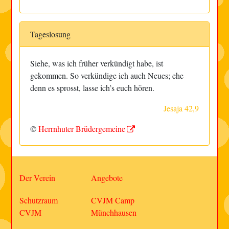
Tageslosung
Siehe, was ich früher verkündigt habe, ist
gekommen. So verkündige ich auch Neues; ehe
denn es sprosst, lasse ich’s euch hören.
Jesaja 42,9
©
Herrnhuter Brüdergemeine
Der Verein
Angebote
Schutzraum
CVJM Camp
CVJM
Münchhausen