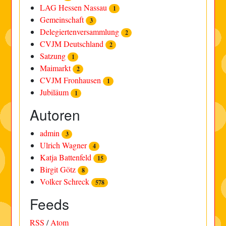
LAG Hessen Nassau
1
Gemeinschaft
3
Delegiertenversammlung
2
CVJM Deutschland
2
Satzung
1
Maimarkt
2
CVJM Fronhausen
1
Jubiläum
1
Autoren
admin
3
Ulrich Wagner
4
Katja Battenfeld
15
Birgit Götz
8
Volker Schreck
578
Feeds
RSS
/
Atom