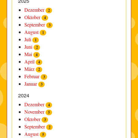
2025
Dezember
2
Oktober
4
September
3
August
1
Juli
1
Juni
2
Mai
4
April
4
März
2
Februar
3
Januar
3
2024
Dezember
4
November
5
Oktober
3
September
2
August
5