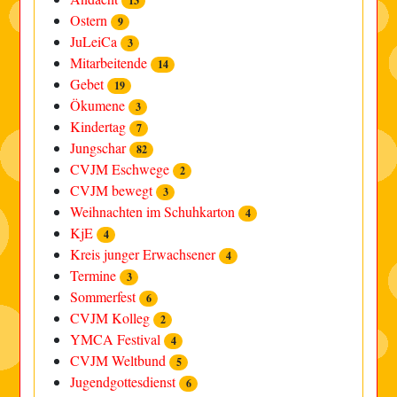
13
Ostern
9
JuLeiCa
3
Mitarbeitende
14
Gebet
19
Ökumene
3
Kindertag
7
Jungschar
82
CVJM Eschwege
2
CVJM bewegt
3
Weihnachten im Schuhkarton
4
KjE
4
Kreis junger Erwachsener
4
Termine
3
Sommerfest
6
CVJM Kolleg
2
YMCA Festival
4
CVJM Weltbund
5
Jugendgottesdienst
6