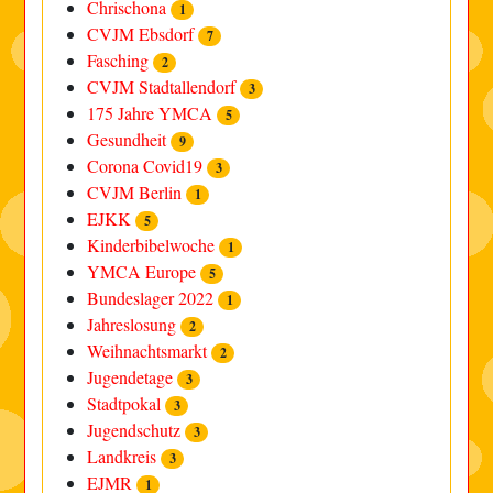
Chrischona
1
CVJM Ebsdorf
7
Fasching
2
CVJM Stadtallendorf
3
175 Jahre YMCA
5
Gesundheit
9
Corona Covid19
3
CVJM Berlin
1
EJKK
5
Kinderbibelwoche
1
YMCA Europe
5
Bundeslager 2022
1
Jahreslosung
2
Weihnachtsmarkt
2
Jugendetage
3
Stadtpokal
3
Jugendschutz
3
Landkreis
3
EJMR
1