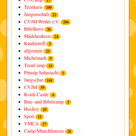
17
Teenkreis
100
Jungenschaft
22
CVJM Wetter e.V.
206
Bibelkreis
36
Mädchenkreis
24
Kindertreff
3
allgemein
21
Michelstadt
9
TeenCamp
14
Prinzip Sehnsucht
1
Jungschar
144
CVJM
59
Konfi-Castle
4
Bau- und Bibelcamp
5
Hockey
10
Sport
11
YMCA
17
Camp Münchhausen
26