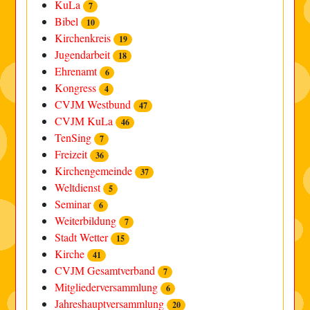
KuLa
7
Bibel
10
Kirchenkreis
19
Jugendarbeit
18
Ehrenamt
6
Kongress
4
CVJM Westbund
47
CVJM KuLa
46
TenSing
7
Freizeit
36
Kirchengemeinde
37
Weltdienst
5
Seminar
6
Weiterbildung
7
Stadt Wetter
15
Kirche
41
CVJM Gesamtverband
7
Mitgliederversammlung
6
Jahreshauptversammlung
20