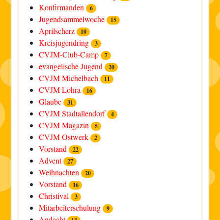
Konfirmanden
6
Jugendsammelwoche
15
Aprilscherz
10
Kreisjugendring
3
CVJM-Club-Camp
7
evangelische Jugend
20
CVJM Michelbach
11
CVJM Lohra
16
Glaube
31
CVJM Stadtallendorf
4
CVJM Magazin
5
CVJM Ostwerk
2
Vorstand
22
Advent
27
Weihnachten
20
Vorstand
16
Christival
3
Mitarbeiterschulung
9
Andacht