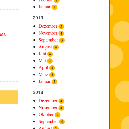
1
Januar
2
2019
Dezember
3
November
ess
1
September
3
August
4
Juni
6
Mai
2
April
3
März
2
Januar
2
2018
Dezember
4
November
4
Oktober
4
September
4
August
2