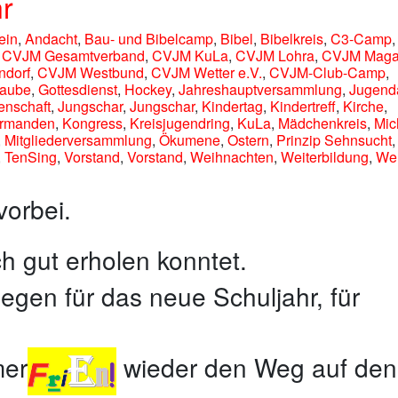
hr
ein
,
Andacht
,
Bau- und Bibelcamp
,
Bibel
,
Bibelkreis
,
C3-Camp
,
CVJM Gesamtverband
,
CVJM KuLa
,
CVJM Lohra
,
CVJM Maga
ndorf
,
CVJM Westbund
,
CVJM Wetter e.V.
,
CVJM-Club-Camp
,
laube
,
Gottesdienst
,
Hockey
,
Jahreshauptversammlung
,
Jugenda
enschaft
,
Jungschar
,
Jungschar
,
Kindertag
,
Kindertreff
,
Kirche
,
irmanden
,
Kongress
,
Kreisjugendring
,
KuLa
,
Mädchenkreis
,
Mic
,
Mitgliederversammlung
,
Ökumene
,
Ostern
,
Prinzip Sehnsucht
,
,
TenSing
,
Vorstand
,
Vorstand
,
Weihnachten
,
Weiterbildung
,
Wel
orbei.
ch gut erholen konntet.
gen für das neue Schuljahr, für
mer
wieder den Weg auf den