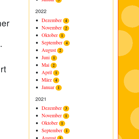
2022
ner
Dezember
4
November
2
Oktober
1
.
September
4
August
2
Juni
1
Mai
rt
2
April
1
März
4
Januar
1
2021
Dezember
3
November
1
Oktober
1
September
1
August
1