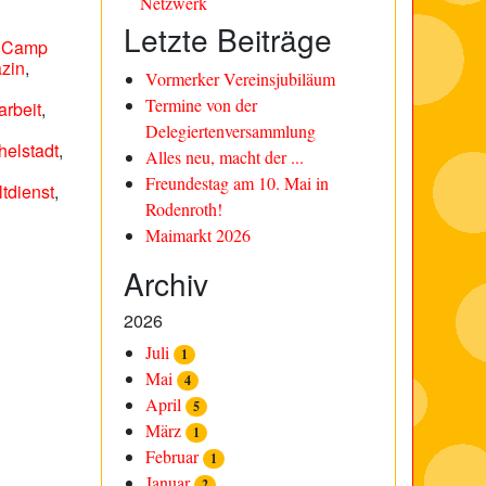
Netzwerk
Letzte Beiträge
,
Camp
zin
,
Vormerker Vereinsjubiläum
Termine von der
rbeit
,
Delegiertenversammlung
helstadt
,
Alles neu, macht der ...
Freundestag am 10. Mai in
tdienst
,
Rodenroth!
Maimarkt 2026
Archiv
2026
Juli
1
Mai
4
April
5
März
1
Februar
1
Januar
2