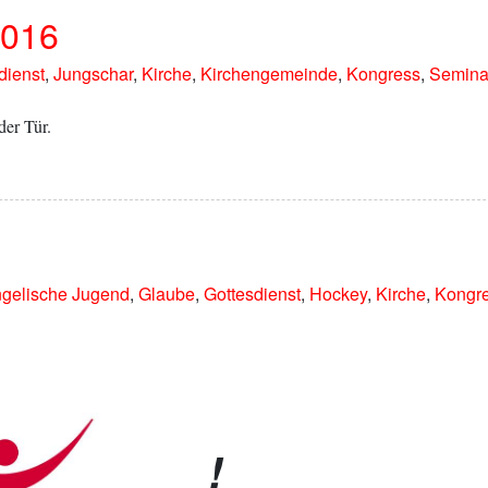
2016
dienst
,
Jungschar
,
Kirche
,
Kirchengemeinde
,
Kongress
,
Semina
der Tür.
gelische Jugend
,
Glaube
,
Gottesdienst
,
Hockey
,
Kirche
,
Kongr
!