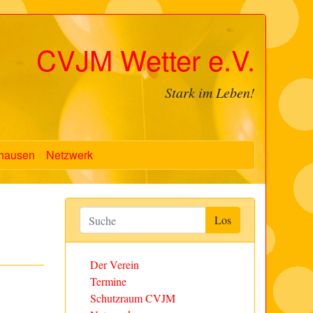
CVJM Wetter e.V.
Stark im Leben!
hausen
Netzwerk
Der Verein
Termine
Schutzraum CVJM