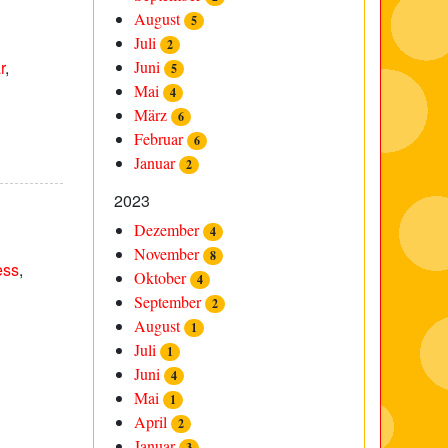
August
5
Juli
2
r
,
Juni
5
Mai
4
März
6
Februar
6
Januar
2
2023
Dezember
4
November
8
ess
,
Oktober
4
September
2
August
1
Juli
1
Juni
4
Mai
1
April
2
Januar
3