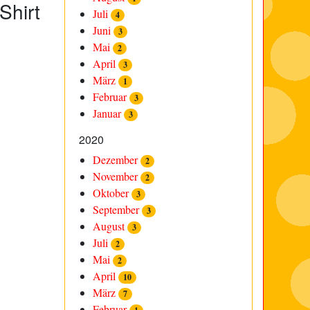
Shirt
Juli
4
Juni
3
Mai
2
April
3
März
1
Februar
3
Januar
3
2020
Dezember
2
November
2
Oktober
3
September
3
August
3
Juli
2
Mai
2
April
10
März
7
Februar