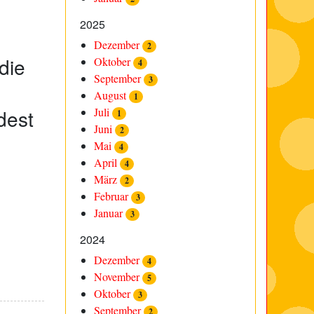
2025
Dezember
2
die
Oktober
4
September
3
August
1
dest
Juli
1
Juni
2
Mai
4
April
4
März
2
Februar
3
Januar
3
2024
Dezember
4
November
5
Oktober
3
September
2