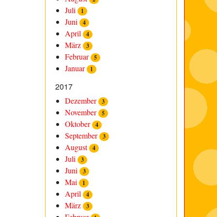
Juli
1
Juni
4
April
4
März
3
Februar
5
Januar
1
2017
Dezember
3
November
5
Oktober
4
September
3
August
4
Juli
3
Juni
3
Mai
1
April
4
März
3
Februar