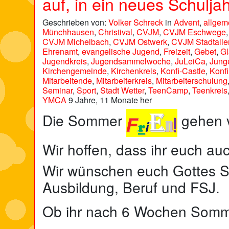
auf, in ein neues Schulja
Geschrieben von:
Volker Schreck
in
Advent
,
allgem
Münchhausen
,
Christival
,
CVJM
,
CVJM Eschwege
CVJM Michelbach
,
CVJM Ostwerk
,
CVJM Stadtalle
Ehrenamt
,
evangelische Jugend
,
Freizeit
,
Gebet
,
G
Jugendkreis
,
Jugendsammelwoche
,
JuLeiCa
,
Jung
Kirchengemeinde
,
Kirchenkreis
,
Konfi-Castle
,
Konf
Mitarbeitende
,
Mitarbeiterkreis
,
Mitarbeiterschulung
Seminar
,
Sport
,
Stadt Wetter
,
TeenCamp
,
Teenkreis
YMCA
9 Jahre, 11 Monate her
Die Sommer
gehen v
Wir hoffen, dass ihr euch au
Wir wünschen euch Gottes Se
Ausbildung, Beruf und FSJ.
Ob ihr nach 6 Wochen Som