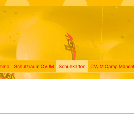
mine
Schutzraum CVJM
Schuhkarton
CVJM Camp Münch