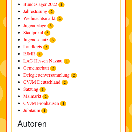
Bundeslager 2022
1
Jahreslosung
2
Weihnachtsmarkt
2
Jugendetage
3
Stadtpokal
3
Jugendschutz
3
Landkreis
3
EJMR
1
LAG Hessen Nassau
1
Gemeinschaft
3
Delegiertenversammlung
2
CVJM Deutschland
2
Satzung
1
Maimarkt
2
CVJM Fronhausen
1
Jubiläum
1
Autoren