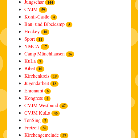
Jungschar
144
CVJM
59
Konfi-Castle
4
Bau- und Bibelcamp
5
Hockey
10
Sport
11
YMCA
17
Camp Münchhausen
26
KuLa
7
Bibel
10
Kirchenkreis
19
Jugendarbeit
18
Ehrenamt
6
Kongress
4
CVJM Westbund
47
CVJM KuLa
46
TenSing
7
Freizeit
36
Kirchengemeinde
37