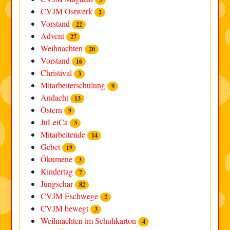
CVJM Ostwerk
2
Vorstand
22
Advent
27
Weihnachten
20
Vorstand
16
Christival
3
Mitarbeiterschulung
9
Andacht
13
Ostern
9
JuLeiCa
3
Mitarbeitende
14
Gebet
19
Ökumene
3
Kindertag
7
Jungschar
82
CVJM Eschwege
2
CVJM bewegt
3
Weihnachten im Schuhkarton
4