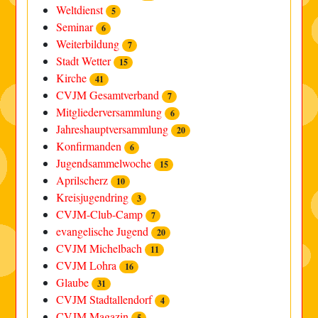
Weltdienst
5
Seminar
6
Weiterbildung
7
Stadt Wetter
15
Kirche
41
CVJM Gesamtverband
7
Mitgliederversammlung
6
Jahreshauptversammlung
20
Konfirmanden
6
Jugendsammelwoche
15
Aprilscherz
10
Kreisjugendring
3
CVJM-Club-Camp
7
evangelische Jugend
20
CVJM Michelbach
11
CVJM Lohra
16
Glaube
31
CVJM Stadtallendorf
4
CVJM Magazin
5