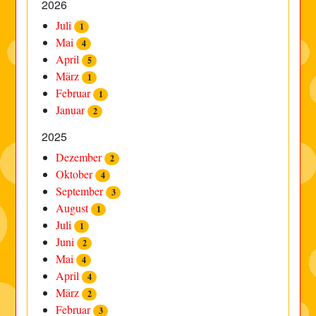
2026
Juli
1
Mai
4
April
5
März
1
Februar
1
Januar
2
2025
Dezember
2
Oktober
4
September
3
August
1
Juli
1
Juni
2
Mai
4
April
4
März
2
Februar
3