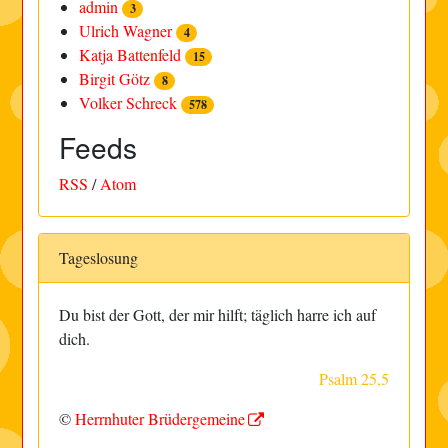
admin
3
Ulrich Wagner
4
Katja Battenfeld
15
Birgit Götz
8
Volker Schreck
578
Feeds
RSS
/
Atom
Tageslosung
Du bist der Gott, der mir hilft; täglich harre ich auf
dich.
Psalm 25,5
©
Herrnhuter Brüdergemeine