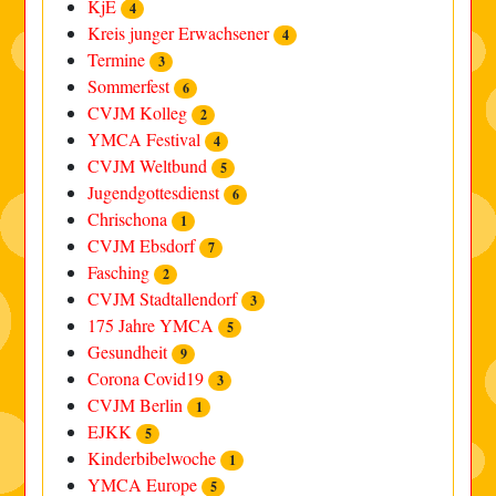
KjE
4
Kreis junger Erwachsener
4
Termine
3
Sommerfest
6
CVJM Kolleg
2
YMCA Festival
4
CVJM Weltbund
5
Jugendgottesdienst
6
Chrischona
1
CVJM Ebsdorf
7
Fasching
2
CVJM Stadtallendorf
3
175 Jahre YMCA
5
Gesundheit
9
Corona Covid19
3
CVJM Berlin
1
EJKK
5
Kinderbibelwoche
1
YMCA Europe
5