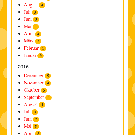
August
4
Juli
3
Juni
3
Mai
1
April
4
März
3
Februar
1
Januar
3
2016
Dezember
5
November
4
Oktober
5
September
4
August
4
Juli
3
Juni
7
Mai
8
April
3