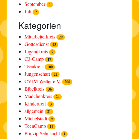
September
1
Juli
2
Kategorien
Mitarbeiterkreis
29
Gottesdienst
43
Jugendkreis
7
C3-Camp
17
Teenkreis
100
Jungenschaft
22
CVJM Wetter e.V.
206
Bibelkreis
36
Mädchenkreis
24
Kindertreff
3
allgemein
21
Michelstadt
9
TeenCamp
14
Prinzip Sehnsucht
1