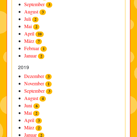
September
3
August
3
Juli
2
Mai
2
April
10
März
7
Februar
1
Januar
2
2019
Dezember
3
November
1
September
3
August
4
Juni
6
Mai
2
April
3
März
2
Januar
2