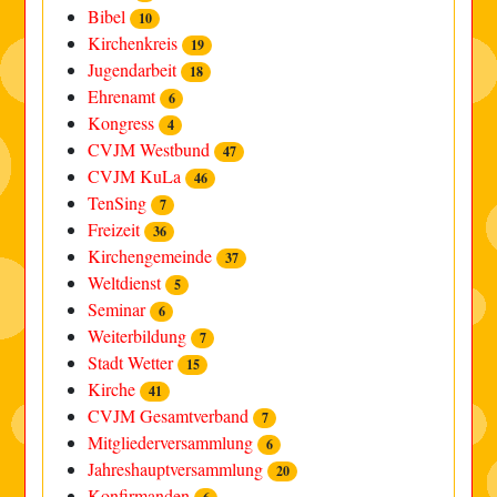
Bibel
10
Kirchenkreis
19
Jugendarbeit
18
Ehrenamt
6
Kongress
4
CVJM Westbund
47
CVJM KuLa
46
TenSing
7
Freizeit
36
Kirchengemeinde
37
Weltdienst
5
Seminar
6
Weiterbildung
7
Stadt Wetter
15
Kirche
41
CVJM Gesamtverband
7
Mitgliederversammlung
6
Jahreshauptversammlung
20
Konfirmanden