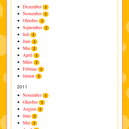
Dezember
1
November
1
Oktober
1
September
2
Juli
1
Juni
1
Mai
2
April
1
März
2
Februar
1
Januar
1
2011
November
1
Oktober
1
August
1
Juni
2
Mai
1