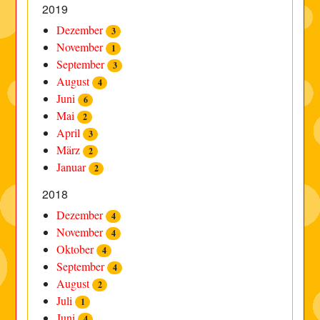
2019
Dezember
3
November
1
September
3
August
4
Juni
6
Mai
2
April
3
März
2
Januar
2
2018
Dezember
4
November
4
Oktober
4
September
4
August
2
Juli
1
Juni
4