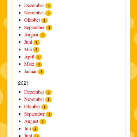
Dezember
4
November
2
Oktober
1
September
4
August
2
Juni
1
Mai
2
April
1
März
4
Januar
1
2021
Dezember
3
November
1
Oktober
1
September
1
August
1
Juli
4
Juni
3