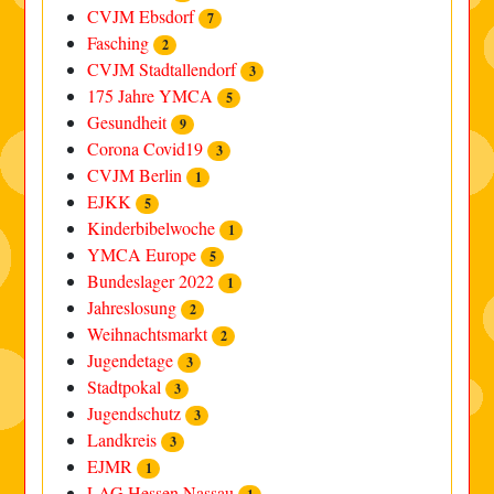
CVJM Ebsdorf
7
Fasching
2
CVJM Stadtallendorf
3
175 Jahre YMCA
5
Gesundheit
9
Corona Covid19
3
CVJM Berlin
1
EJKK
5
Kinderbibelwoche
1
YMCA Europe
5
Bundeslager 2022
1
Jahreslosung
2
Weihnachtsmarkt
2
Jugendetage
3
Stadtpokal
3
Jugendschutz
3
Landkreis
3
EJMR
1
LAG Hessen Nassau