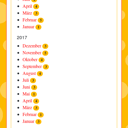
April
4
März
3
Februar
5
Januar
1
2017
Dezember
3
November
5
Oktober
4
September
3
August
4
Juli
3
Juni
3
Mai
1
April
4
März
3
Februar
1
Januar
3