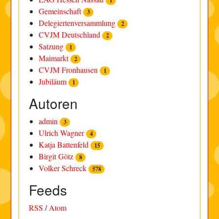
1
Gemeinschaft
3
Delegiertenversammlung
2
CVJM Deutschland
2
Satzung
1
Maimarkt
2
CVJM Fronhausen
1
Jubiläum
1
Autoren
admin
3
Ulrich Wagner
4
Katja Battenfeld
15
Birgit Götz
8
Volker Schreck
578
Feeds
RSS
/
Atom