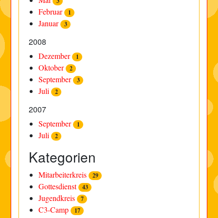
3
Februar
1
Januar
3
2008
Dezember
1
Oktober
2
September
3
Juli
2
2007
September
1
Juli
2
Kategorien
Mitarbeiterkreis
29
Gottesdienst
43
Jugendkreis
7
C3-Camp
17