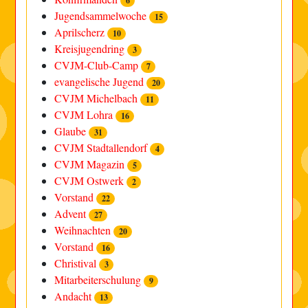
6
Jugendsammelwoche
15
Aprilscherz
10
Kreisjugendring
3
CVJM-Club-Camp
7
evangelische Jugend
20
CVJM Michelbach
11
CVJM Lohra
16
Glaube
31
CVJM Stadtallendorf
4
CVJM Magazin
5
CVJM Ostwerk
2
Vorstand
22
Advent
27
Weihnachten
20
Vorstand
16
Christival
3
Mitarbeiterschulung
9
Andacht
13