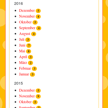
2016
Dezember
5
November
4
Oktober
5
September
4
August
4
Juli
3
Juni
7
Mai
8
April
3
März
2
Februar
3
Januar
3
2015
Dezember
5
November
9
Oktober
5
September
7