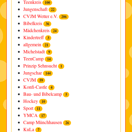
Teenkreis
100
Jungenschaft
22
CVJM Wetter e.V.
206
Bibelkreis
36
Mädchenkreis
24
Kindertreff
3
allgemein
21
Michelstadt
9
TeenCamp
14
Prinzip Sehnsucht
1
Jungschar
144
CVJM
59
Konfi-Castle
4
Bau- und Bibelcamp
5
Hockey
10
Sport
11
YMCA
17
Camp Münchhausen
26
KuLa
7