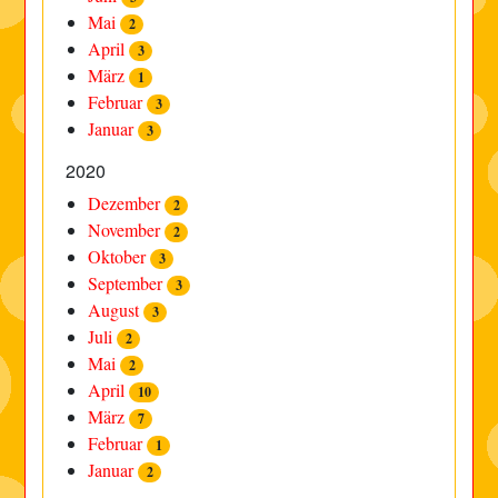
Mai
2
April
3
März
1
Februar
3
Januar
3
2020
Dezember
2
November
2
Oktober
3
September
3
August
3
Juli
2
Mai
2
April
10
März
7
Februar
1
Januar
2