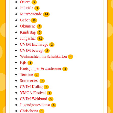
Ostern
9
JuLeiCa
3
Mitarbeitende
14
Gebet
19
Ökumene
3
Kindertag
7
Jungschar
82
CVJM Eschwege
2
CVJM bewegt
3
Weihnachten im Schuhkarton
4
KjE
4
Kreis junger Erwachsener
4
Termine
3
Sommerfest
6
CVJM Kolleg
2
YMCA Festival
4
CVJM Weltbund
5
Jugendgottesdienst
6
Chrischona
1