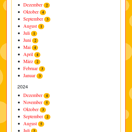
Dezember
2
Oktober
4
September
3
August
1
Juli
1
Juni
2
Mai
4
April
4
März
2
Februar
3
Januar
3
2024
Dezember
4
November
5
Oktober
3
September
2
August
5
Juli
2