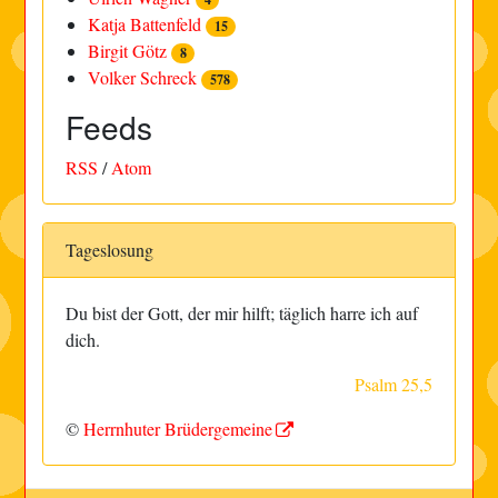
Katja Battenfeld
15
Birgit Götz
8
Volker Schreck
578
Feeds
RSS
/
Atom
Tageslosung
Du bist der Gott, der mir hilft; täglich harre ich auf
dich.
Psalm 25,5
©
Herrnhuter Brüdergemeine