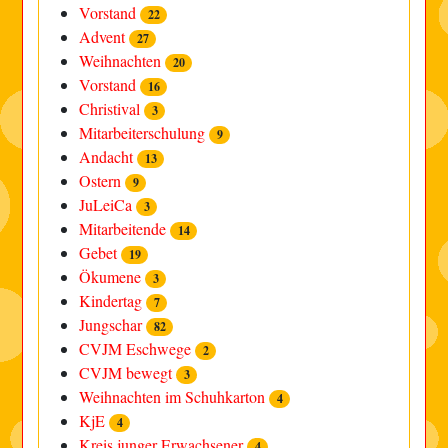
Vorstand
22
Advent
27
Weihnachten
20
Vorstand
16
Christival
3
Mitarbeiterschulung
9
Andacht
13
Ostern
9
JuLeiCa
3
Mitarbeitende
14
Gebet
19
Ökumene
3
Kindertag
7
Jungschar
82
CVJM Eschwege
2
CVJM bewegt
3
Weihnachten im Schuhkarton
4
KjE
4
Kreis junger Erwachsener
4