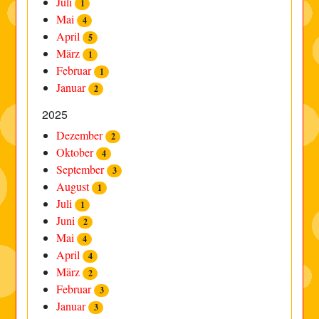
Juli
1
Mai
4
April
5
März
1
Februar
1
Januar
2
2025
Dezember
2
Oktober
4
September
3
August
1
Juli
1
Juni
2
Mai
4
April
4
März
2
Februar
3
Januar
3