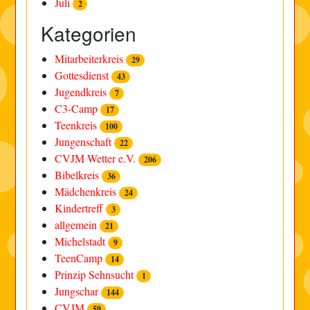
Juli
2
Kategorien
Mitarbeiterkreis
29
Gottesdienst
43
Jugendkreis
7
C3-Camp
17
Teenkreis
100
Jungenschaft
22
CVJM Wetter e.V.
206
Bibelkreis
36
Mädchenkreis
24
Kindertreff
3
allgemein
21
Michelstadt
9
TeenCamp
14
Prinzip Sehnsucht
1
Jungschar
144
CVJM
59