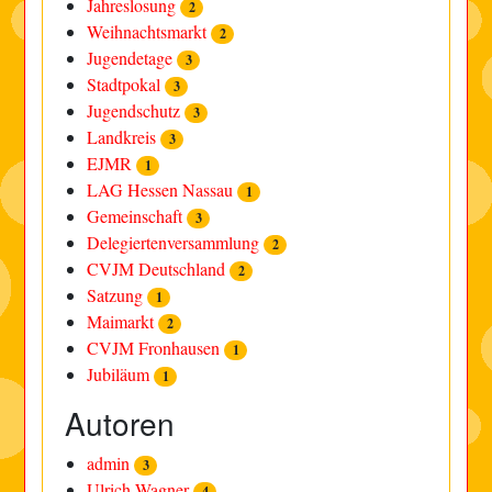
Jahreslosung
2
Weihnachtsmarkt
2
Jugendetage
3
Stadtpokal
3
Jugendschutz
3
Landkreis
3
EJMR
1
LAG Hessen Nassau
1
Gemeinschaft
3
Delegiertenversammlung
2
CVJM Deutschland
2
Satzung
1
Maimarkt
2
CVJM Fronhausen
1
Jubiläum
1
Autoren
admin
3
Ulrich Wagner
4