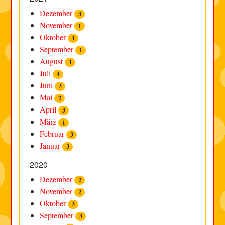
Dezember
3
November
1
Oktober
1
September
1
August
1
Juli
4
Juni
3
Mai
2
April
3
März
1
Februar
3
Januar
3
2020
Dezember
2
November
2
Oktober
3
September
3