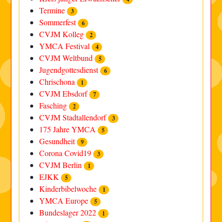
Termine
3
Sommerfest
6
CVJM Kolleg
2
YMCA Festival
4
CVJM Weltbund
5
Jugendgottesdienst
6
Chrischona
1
CVJM Ebsdorf
7
Fasching
2
CVJM Stadtallendorf
3
175 Jahre YMCA
5
Gesundheit
9
Corona Covid19
3
CVJM Berlin
1
EJKK
5
Kinderbibelwoche
1
YMCA Europe
5
Bundeslager 2022
1