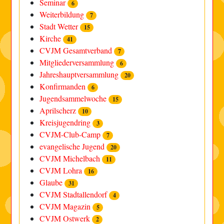
Seminar
6
Weiterbildung
7
Stadt Wetter
15
Kirche
41
CVJM Gesamtverband
7
Mitgliederversammlung
6
Jahreshauptversammlung
20
Konfirmanden
6
Jugendsammelwoche
15
Aprilscherz
10
Kreisjugendring
3
CVJM-Club-Camp
7
evangelische Jugend
20
CVJM Michelbach
11
CVJM Lohra
16
Glaube
31
CVJM Stadtallendorf
4
CVJM Magazin
5
CVJM Ostwerk
2