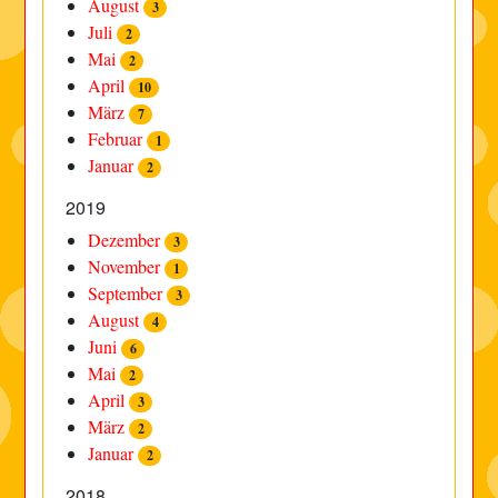
August
3
Juli
2
Mai
2
April
10
März
7
Februar
1
Januar
2
2019
Dezember
3
November
1
September
3
August
4
Juni
6
Mai
2
April
3
März
2
Januar
2
2018