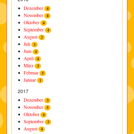
Dezember
4
November
4
Oktober
4
September
4
August
2
Juli
1
Juni
4
April
4
März
3
Februar
5
Januar
1
2017
Dezember
3
November
5
Oktober
4
September
3
August
4