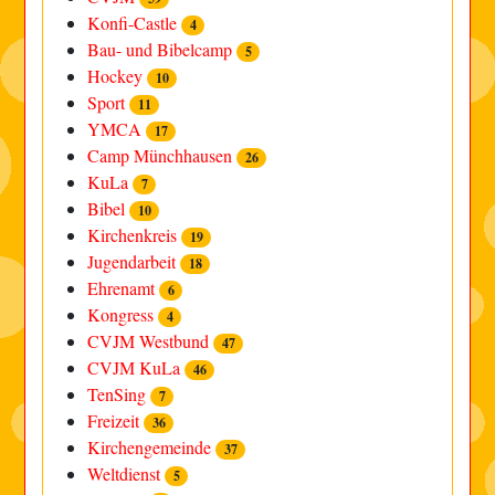
Konfi-Castle
4
Bau- und Bibelcamp
5
Hockey
10
Sport
11
YMCA
17
Camp Münchhausen
26
KuLa
7
Bibel
10
Kirchenkreis
19
Jugendarbeit
18
Ehrenamt
6
Kongress
4
CVJM Westbund
47
CVJM KuLa
46
TenSing
7
Freizeit
36
Kirchengemeinde
37
Weltdienst
5