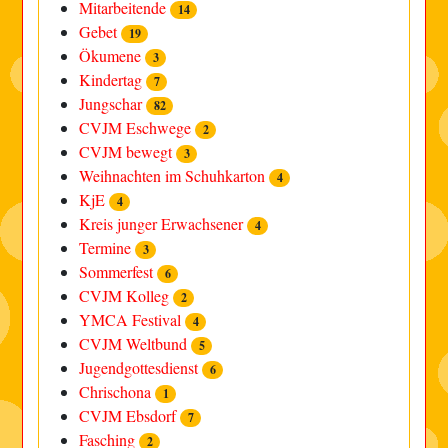
Mitarbeitende
14
Gebet
19
Ökumene
3
Kindertag
7
Jungschar
82
CVJM Eschwege
2
CVJM bewegt
3
Weihnachten im Schuhkarton
4
KjE
4
Kreis junger Erwachsener
4
Termine
3
Sommerfest
6
CVJM Kolleg
2
YMCA Festival
4
CVJM Weltbund
5
Jugendgottesdienst
6
Chrischona
1
CVJM Ebsdorf
7
Fasching
2