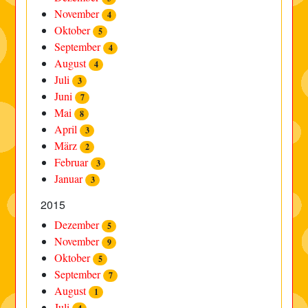
November
4
Oktober
5
September
4
August
4
Juli
3
Juni
7
Mai
8
April
3
März
2
Februar
3
Januar
3
2015
Dezember
5
November
9
Oktober
5
September
7
August
1
Juli