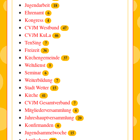
Jugendarbeit
18
Ehrenamt
6
Kongress
4
CVJM Westbund
47
CVJM KuLa
46
TenSing
7
Freizeit
36
Kirchengemeinde
37
Weltdienst
5
Seminar
6
Weiterbildung
7
Stadt Wetter
15
Kirche
41
CVJM Gesamtverband
7
Mitgliederversammlung
6
Jahreshauptversammlung
20
Konfirmanden
6
Jugendsammelwoche
15
Aprilscherz