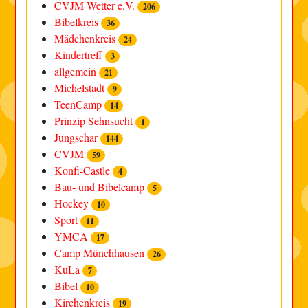
CVJM Wetter e.V.
206
Bibelkreis
36
Mädchenkreis
24
Kindertreff
3
allgemein
21
Michelstadt
9
TeenCamp
14
Prinzip Sehnsucht
1
Jungschar
144
CVJM
59
Konfi-Castle
4
Bau- und Bibelcamp
5
Hockey
10
Sport
11
YMCA
17
Camp Münchhausen
26
KuLa
7
Bibel
10
Kirchenkreis
19