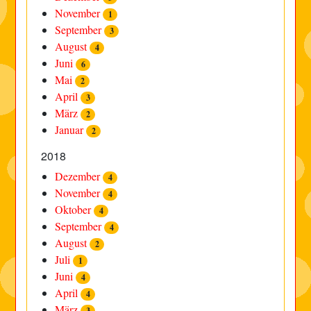
November
1
September
3
August
4
Juni
6
Mai
2
April
3
März
2
Januar
2
2018
Dezember
4
November
4
Oktober
4
September
4
August
2
Juli
1
Juni
4
April
4
März
3