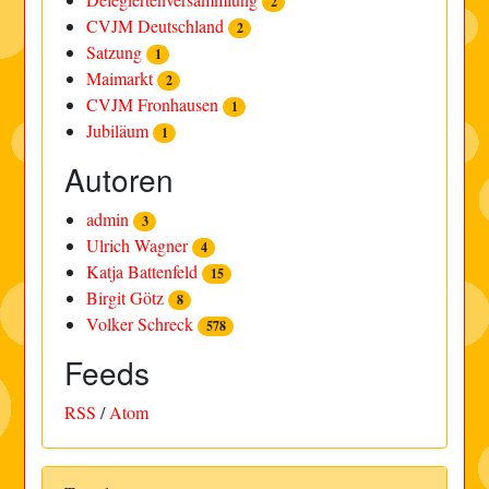
2
CVJM Deutschland
2
Satzung
1
Maimarkt
2
CVJM Fronhausen
1
Jubiläum
1
Autoren
admin
3
Ulrich Wagner
4
Katja Battenfeld
15
Birgit Götz
8
Volker Schreck
578
Feeds
RSS
/
Atom