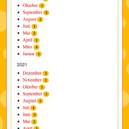
Oktober
1
September
4
August
2
Juni
1
Mai
2
April
1
März
4
Januar
1
2021
Dezember
3
November
1
Oktober
1
September
1
August
1
Juli
4
Juni
3
Mai
2
April
3