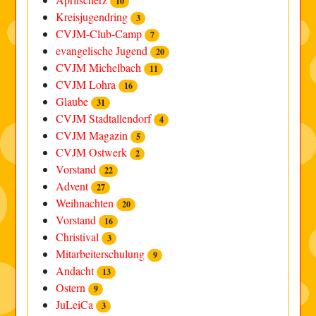
10
Kreisjugendring
3
CVJM-Club-Camp
7
evangelische Jugend
20
CVJM Michelbach
11
CVJM Lohra
16
Glaube
31
CVJM Stadtallendorf
4
CVJM Magazin
5
CVJM Ostwerk
2
Vorstand
22
Advent
27
Weihnachten
20
Vorstand
16
Christival
3
Mitarbeiterschulung
9
Andacht
13
Ostern
9
JuLeiCa
3