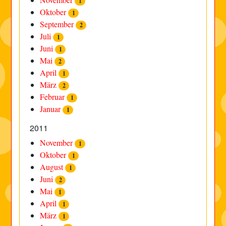
1
Oktober
1
September
2
Juli
1
Juni
1
Mai
2
April
1
März
2
Februar
1
Januar
1
2011
November
1
Oktober
1
August
1
Juni
2
Mai
1
April
1
März
1