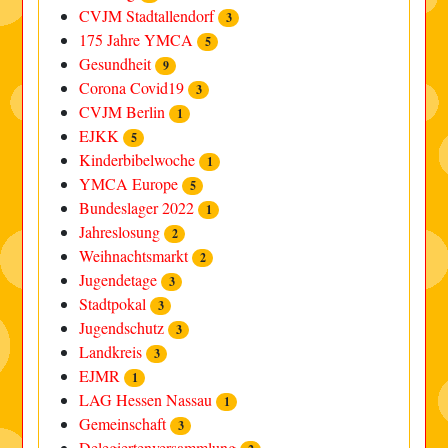
CVJM Stadtallendorf
3
175 Jahre YMCA
5
Gesundheit
9
Corona Covid19
3
CVJM Berlin
1
EJKK
5
Kinderbibelwoche
1
YMCA Europe
5
Bundeslager 2022
1
Jahreslosung
2
Weihnachtsmarkt
2
Jugendetage
3
Stadtpokal
3
Jugendschutz
3
Landkreis
3
EJMR
1
LAG Hessen Nassau
1
Gemeinschaft
3
Delegiertenversammlung