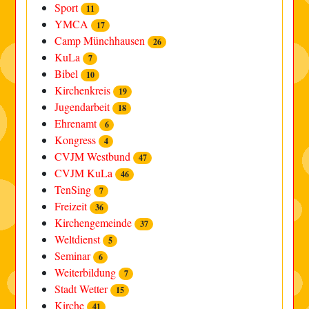
Sport
11
YMCA
17
Camp Münchhausen
26
KuLa
7
Bibel
10
Kirchenkreis
19
Jugendarbeit
18
Ehrenamt
6
Kongress
4
CVJM Westbund
47
CVJM KuLa
46
TenSing
7
Freizeit
36
Kirchengemeinde
37
Weltdienst
5
Seminar
6
Weiterbildung
7
Stadt Wetter
15
Kirche
41