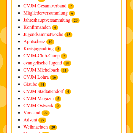
CVJM Gesamtverband
7
Mitgliederversammlung
6
Jahreshauptversammlung
20
Konfirmanden
6
Jugendsammelwoche
15
Aprilscherz
10
Kreisjugendring
3
CVJM-Club-Camp
7
evangelische Jugend
20
CVJM Michelbach
11
CVJM Lohra
16
Glaube
31
CVJM Stadtallendorf
4
CVJM Magazin
5
CVJM Ostwerk
2
Vorstand
22
Advent
27
Weihnachten
20