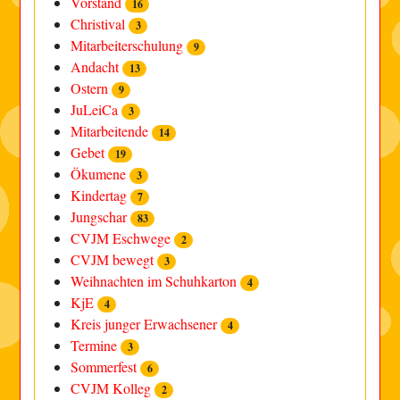
Vorstand
16
Christival
3
Mitarbeiterschulung
9
Andacht
13
Ostern
9
JuLeiCa
3
Mitarbeitende
14
Gebet
19
Ökumene
3
Kindertag
7
Jungschar
83
CVJM Eschwege
2
CVJM bewegt
3
Weihnachten im Schuhkarton
4
KjE
4
Kreis junger Erwachsener
4
Termine
3
Sommerfest
6
CVJM Kolleg
2