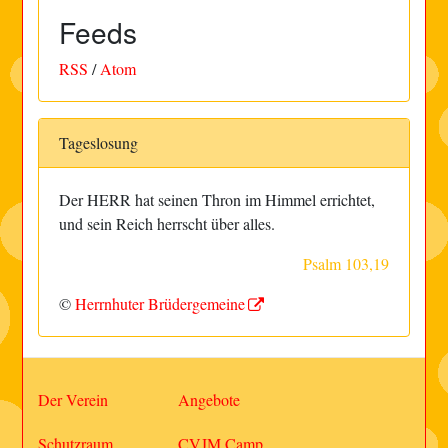
Feeds
RSS
/
Atom
Tageslosung
Der HERR hat seinen Thron im Himmel errichtet,
und sein Reich herrscht über alles.
Psalm 103,19
©
Herrnhuter Brüdergemeine
Der Verein
Angebote
Schutzraum
CVJM Camp