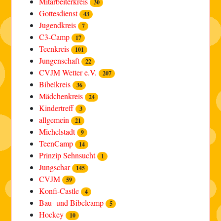
Mitarbeiterkreis
30
Gottesdienst
43
Jugendkreis
7
C3-Camp
17
Teenkreis
101
Jungenschaft
22
CVJM Wetter e.V.
207
Bibelkreis
36
Mädchenkreis
24
Kindertreff
3
allgemein
21
Michelstadt
9
TeenCamp
14
Prinzip Sehnsucht
1
Jungschar
145
CVJM
59
Konfi-Castle
4
Bau- und Bibelcamp
5
Hockey
10