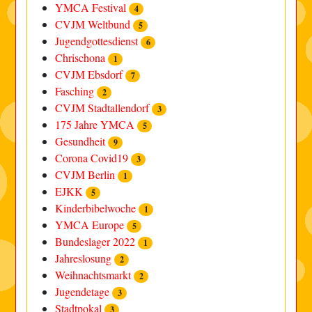
YMCA Festival
4
CVJM Weltbund
5
Jugendgottesdienst
6
Chrischona
1
CVJM Ebsdorf
7
Fasching
2
CVJM Stadtallendorf
3
175 Jahre YMCA
5
Gesundheit
9
Corona Covid19
3
CVJM Berlin
1
EJKK
5
Kinderbibelwoche
1
YMCA Europe
5
Bundeslager 2022
1
Jahreslosung
2
Weihnachtsmarkt
2
Jugendetage
3
Stadtpokal
3