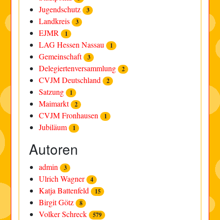
Jugendschutz
3
Landkreis
3
EJMR
1
LAG Hessen Nassau
1
Gemeinschaft
3
Delegiertenversammlung
2
CVJM Deutschland
2
Satzung
1
Maimarkt
2
CVJM Fronhausen
1
Jubiläum
1
Autoren
admin
3
Ulrich Wagner
4
Katja Battenfeld
15
Birgit Götz
8
Volker Schreck
579