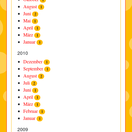
August
1
Juni
2
Mai
1
April
1
März
1
Januar
1
2010
Dezember
1
September
1
August
2
Juli
2
Juni
1
April
1
März
1
Februar
1
Januar
1
2009