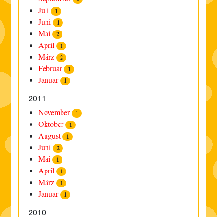
Juli
1
Juni
1
Mai
2
April
1
März
2
Februar
1
Januar
1
2011
November
1
Oktober
1
August
1
Juni
2
Mai
1
April
1
März
1
Januar
1
2010