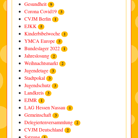
Gesundheit
9
Corona Covid19
3
CVJM Berlin
1
EJKK
5
Kinderbibelwoche
1
YMCA Europe
5
Bundeslager 2022
1
Jahreslosung
2
Weihnachtsmarkt
2
Jugendetage
3
Stadtpokal
3
Jugendschutz
3
Landkreis
3
EJMR
1
LAG Hessen Nassau
1
Gemeinschaft
3
Delegiertenversammlung
2
CVJM Deutschland
2
Satzung
1