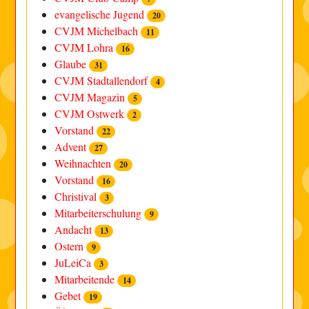
evangelische Jugend
20
CVJM Michelbach
11
CVJM Lohra
16
Glaube
31
CVJM Stadtallendorf
4
CVJM Magazin
5
CVJM Ostwerk
2
Vorstand
22
Advent
27
Weihnachten
20
Vorstand
16
Christival
3
Mitarbeiterschulung
9
Andacht
13
Ostern
9
JuLeiCa
3
Mitarbeitende
14
Gebet
19