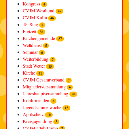
Kongress
4
CVJM Westbund
47
CVJM KuLa
46
TenSing
7
Freizeit
36
Kirchengemeinde
37
Weltdienst
5
Seminar
6
Weiterbildung
7
Stadt Wetter
15
Kirche
41
CVJM Gesamtverband
7
Mitgliederversammlung
6
Jahreshauptversammlung
20
Konfirmanden
6
Jugendsammelwoche
15
Aprilscherz
10
Kreisjugendring
3
CVJM-Club-Camp
7