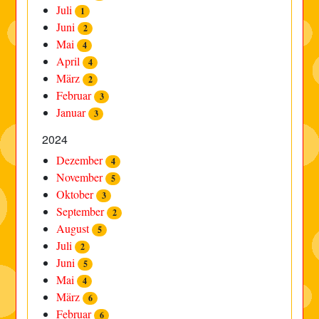
Juli
1
Juni
2
Mai
4
April
4
März
2
Februar
3
Januar
3
2024
Dezember
4
November
5
Oktober
3
September
2
August
5
Juli
2
Juni
5
Mai
4
März
6
Februar
6