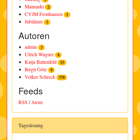
Maimarkt
2
CVJM Fronhausen
1
Jubiläum
1
Autoren
admin
3
Ulrich Wagner
4
Katja Battenfeld
15
Birgit Götz
8
Volker Schreck
578
Feeds
RSS
/
Atom
Tageslosung