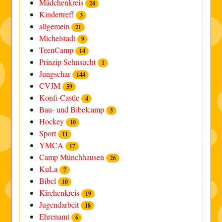
Mädchenkreis
24
Kindertreff
3
allgemein
21
Michelstadt
9
TeenCamp
14
Prinzip Sehnsucht
1
Jungschar
144
CVJM
59
Konfi-Castle
4
Bau- und Bibelcamp
5
Hockey
10
Sport
11
YMCA
17
Camp Münchhausen
26
KuLa
7
Bibel
10
Kirchenkreis
19
Jugendarbeit
18
Ehrenamt
6