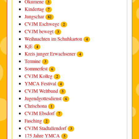
Ökumene
3
Kindertag
7
Jungschar
82
CVJM Eschwege
2
CVJM bewegt
3
Weihnachten im Schuhkarton
4
KjE
4
Kreis junger Erwachsener
4
Termine
3
Sommerfest
6
CVJM Kolleg
2
YMCA Festival
4
CVJM Weltbund
5
Jugendgottesdienst
6
Chrischona
1
CVJM Ebsdorf
7
Fasching
2
CVJM Stadtallendorf
3
175 Jahre YMCA
5