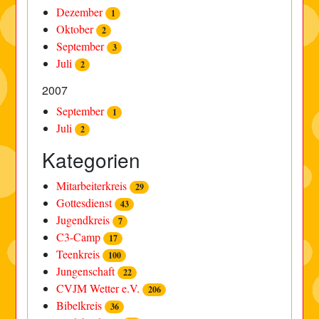
Dezember
1
Oktober
2
September
3
Juli
2
2007
September
1
Juli
2
Kategorien
Mitarbeiterkreis
29
Gottesdienst
43
Jugendkreis
7
C3-Camp
17
Teenkreis
100
Jungenschaft
22
CVJM Wetter e.V.
206
Bibelkreis
36