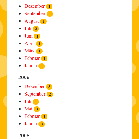
Dezember
1
September
1
August
2
Juli
2
Juni
1
April
1
März
1
Februar
1
Januar
1
2009
Dezember
3
September
2
Juli
1
Mai
3
Februar
1
Januar
3
2008