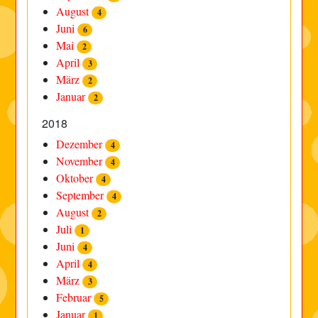
August
4
Juni
6
Mai
2
April
3
März
2
Januar
2
2018
Dezember
4
November
4
Oktober
4
September
4
August
2
Juli
1
Juni
4
April
4
März
3
Februar
5
Januar
1