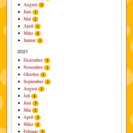
August
2
Juni
1
Mai
2
April
1
März
4
Januar
1
2021
Dezember
3
November
1
Oktober
1
September
1
August
1
Juli
4
Juni
3
Mai
2
April
3
März
1
Februar
3