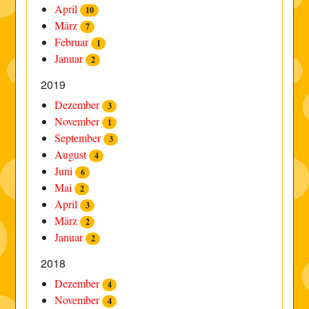
April
10
März
7
Februar
1
Januar
2
2019
Dezember
3
November
1
September
3
August
4
Juni
6
Mai
2
April
3
März
2
Januar
2
2018
Dezember
4
November
4