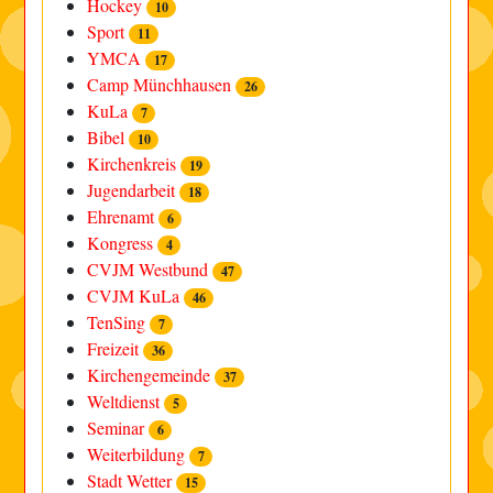
Hockey
10
Sport
11
YMCA
17
Camp Münchhausen
26
KuLa
7
Bibel
10
Kirchenkreis
19
Jugendarbeit
18
Ehrenamt
6
Kongress
4
CVJM Westbund
47
CVJM KuLa
46
TenSing
7
Freizeit
36
Kirchengemeinde
37
Weltdienst
5
Seminar
6
Weiterbildung
7
Stadt Wetter
15