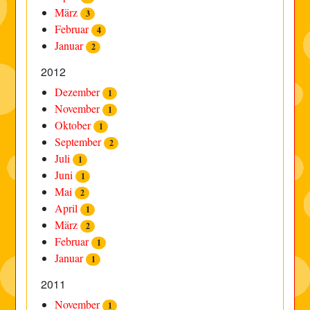
März
3
Februar
4
Januar
2
2012
Dezember
1
November
1
Oktober
1
September
2
Juli
1
Juni
1
Mai
2
April
1
März
2
Februar
1
Januar
1
2011
November
1