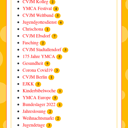
CVJM Kolleg
2
YMCA Festival
4
CVJM Weltbund
5
Jugendgottesdienst
6
Chrischona
1
CVJM Ebsdorf
7
Fasching
2
CVJM Stadtallendorf
3
175 Jahre YMCA
5
Gesundheit
9
Corona Covid19
3
CVJM Berlin
1
EJKK
5
Kinderbibelwoche
1
YMCA Europe
5
Bundeslager 2022
1
Jahreslosung
2
Weihnachtsmarkt
2
Jugendetage
3