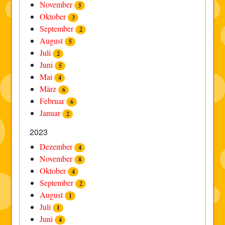
November
5
Oktober
3
September
2
August
5
Juli
2
Juni
5
Mai
4
März
6
Februar
6
Januar
2
2023
Dezember
4
November
8
Oktober
4
September
2
August
1
Juli
1
Juni
4