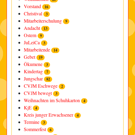
Vorstand
16
Christival
3
Mitarbeiterschulung
9
Andacht
13
Ostern
9
JuLeiCa
3
Mitarbeitende
14
Gebet
19
Ökumene
3
Kindertag
7
Jungschar
82
CVJM Eschwege
2
CVJM bewegt
3
Weihnachten im Schuhkarton
4
KjE
4
Kreis junger Erwachsener
4
Termine
3
Sommerfest
6