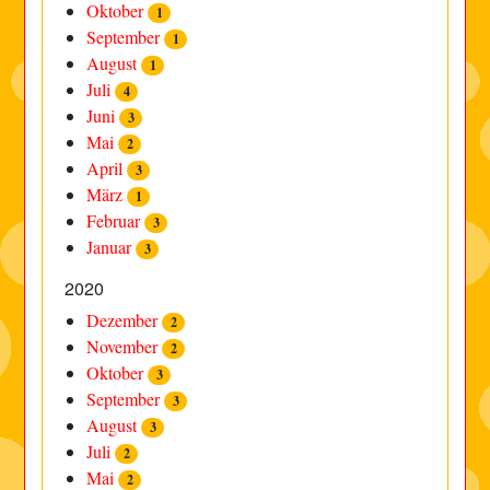
Oktober
1
September
1
August
1
Juli
4
Juni
3
Mai
2
April
3
März
1
Februar
3
Januar
3
2020
Dezember
2
November
2
Oktober
3
September
3
August
3
Juli
2
Mai
2