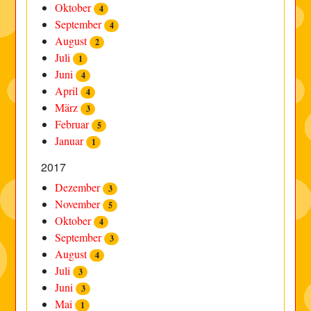
Oktober
4
September
4
August
2
Juli
1
Juni
4
April
4
März
3
Februar
5
Januar
1
2017
Dezember
3
November
5
Oktober
4
September
3
August
4
Juli
3
Juni
3
Mai
1