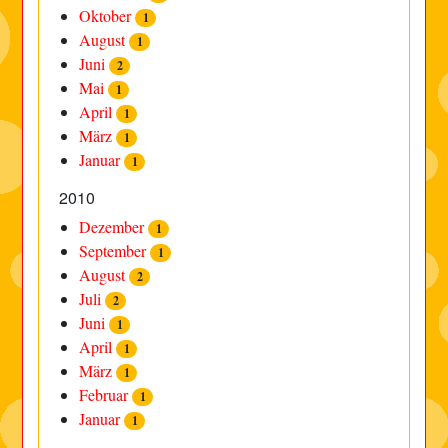
Oktober
1
August
1
Juni
2
Mai
1
April
1
März
1
Januar
1
2010
Dezember
1
September
1
August
2
Juli
2
Juni
1
April
1
März
1
Februar
1
Januar
1