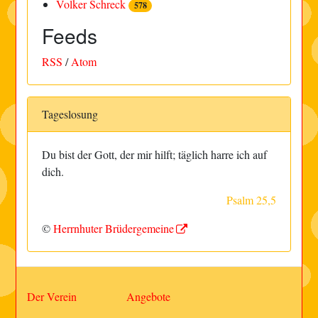
Volker Schreck
578
Feeds
RSS
/
Atom
Tageslosung
Du bist der Gott, der mir hilft; täglich harre ich auf
dich.
Psalm 25,5
©
Herrnhuter Brüdergemeine
Der Verein
Angebote