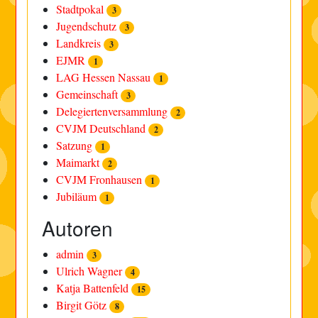
Stadtpokal
3
Jugendschutz
3
Landkreis
3
EJMR
1
LAG Hessen Nassau
1
Gemeinschaft
3
Delegiertenversammlung
2
CVJM Deutschland
2
Satzung
1
Maimarkt
2
CVJM Fronhausen
1
Jubiläum
1
Autoren
admin
3
Ulrich Wagner
4
Katja Battenfeld
15
Birgit Götz
8