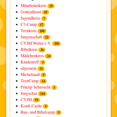
Mitarbeiterkreis
29
Gottesdienst
43
Jugendkreis
7
C3-Camp
17
Teenkreis
100
Jungenschaft
22
CVJM Wetter e.V.
206
Bibelkreis
36
Mädchenkreis
24
Kindertreff
3
allgemein
21
Michelstadt
9
TeenCamp
14
Prinzip Sehnsucht
1
Jungschar
144
CVJM
59
Konfi-Castle
4
Bau- und Bibelcamp
5