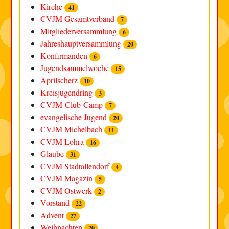
Kirche
41
CVJM Gesamtverband
7
Mitgliederversammlung
6
Jahreshauptversammlung
20
Konfirmanden
6
Jugendsammelwoche
15
Aprilscherz
10
Kreisjugendring
3
CVJM-Club-Camp
7
evangelische Jugend
20
CVJM Michelbach
11
CVJM Lohra
16
Glaube
31
CVJM Stadtallendorf
4
CVJM Magazin
5
CVJM Ostwerk
2
Vorstand
22
Advent
27
Weihnachten
20