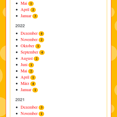
Mai
1
April
2
Januar
3
2022
Dezember
4
November
2
Oktober
1
September
4
August
2
Juni
1
Mai
2
April
1
März
4
Januar
1
2021
Dezember
3
November
1