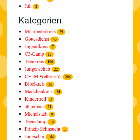
Juli
2
Kategorien
Mitarbeiterkreis
29
Gottesdienst
43
Jugendkreis
7
C3-Camp
17
Teenkreis
100
Jungenschaft
22
CVJM Wetter e.V.
206
Bibelkreis
36
Mädchenkreis
24
Kindertreff
3
allgemein
21
Michelstadt
9
TeenCamp
14
Prinzip Sehnsucht
1
Jungschar
144