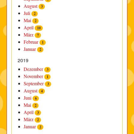
August
3
Juli
2
Mai
2
April
10
März
7
Februar
1
Januar
2
2019
Dezember
3
November
1
September
3
August
4
Juni
6
Mai
2
April
3
März
2
Januar
2