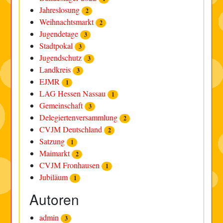
Jahreslosung
2
Weihnachtsmarkt
2
Jugendetage
3
Stadtpokal
3
Jugendschutz
3
Landkreis
3
EJMR
1
LAG Hessen Nassau
1
Gemeinschaft
3
Delegiertenversammlung
2
CVJM Deutschland
2
Satzung
1
Maimarkt
2
CVJM Fronhausen
1
Jubiläum
1
Autoren
admin
3