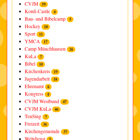
CVJM
59
Konfi-Castle
4
Bau- und Bibelcamp
5
Hockey
10
Sport
11
YMCA
17
Camp Münchhausen
26
KuLa
7
Bibel
10
Kirchenkreis
19
Jugendarbeit
18
Ehrenamt
6
Kongress
4
CVJM Westbund
47
CVJM KuLa
46
TenSing
7
Freizeit
36
Kirchengemeinde
37
Weltdienst
5