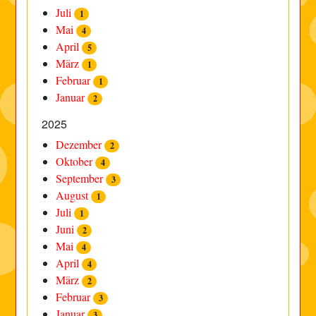
Juli
1
Mai
4
April
5
März
1
Februar
1
Januar
2
2025
Dezember
2
Oktober
4
September
3
August
1
Juli
1
Juni
2
Mai
4
April
4
März
2
Februar
3
Januar
3