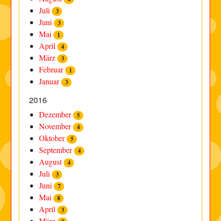
Juli
3
Juni
3
Mai
1
April
4
März
3
Februar
1
Januar
3
2016
Dezember
5
November
4
Oktober
5
September
4
August
4
Juli
3
Juni
7
Mai
8
April
3
März