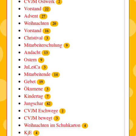
CVJM Ostwerk
2
Vorstand
22
Advent
27
Weihnachten
20
Vorstand
16
Christival
3
Mitarbeiterschulung
9
Andacht
13
Ostern
9
JuLeiCa
3
Mitarbeitende
14
Gebet
19
Ökumene
3
Kindertag
7
Jungschar
82
CVJM Eschwege
2
CVJM bewegt
3
Weihnachten im Schuhkarton
4
KjE
4