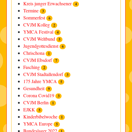
Kreis junger Erwachsener
4
Termine
3
Sommerfest
6
CVJM Kolleg
2
YMCA Festival
4
CVJM Weltbund
5
Jugendgottesdienst
6
Chrischona
1
CVJM Ebsdorf
7
Fasching
2
CVJM Stadtallendorf
3
175 Jahre YMCA
5
Gesundheit
9
Corona Covid19
3
CVJM Berlin
1
EJKK
5
Kinderbibelwoche
1
YMCA Europe
5
Bundeslager 2022
1