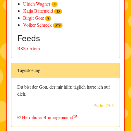
Ulrich Wagner
4
Katja Battenfeld
15
Birgit Götz
8
Volker Schreck
578
Feeds
RSS
/
Atom
Tageslosung
Du bist der Gott, der mir hilft; täglich harre ich auf
dich.
Psalm 25,5
©
Herrnhuter Brüdergemeine