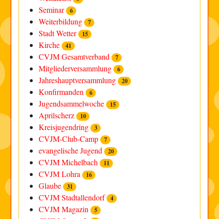
Seminar
6
Weiterbildung
7
Stadt Wetter
15
Kirche
41
CVJM Gesamtverband
7
Mitgliederversammlung
6
Jahreshauptversammlung
20
Konfirmanden
6
Jugendsammelwoche
15
Aprilscherz
10
Kreisjugendring
3
CVJM-Club-Camp
7
evangelische Jugend
20
CVJM Michelbach
11
CVJM Lohra
16
Glaube
31
CVJM Stadtallendorf
4
CVJM Magazin
5