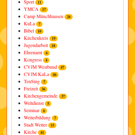
Sport
11
YMCA
17
Camp Münchhausen
26
KuLa
7
Bibel
10
Kirchenkreis
19
Jugendarbeit
18
Ehrenamt
6
Kongress
4
CVJM Westbund
47
CVJM KuLa
46
TenSing
7
Freizeit
36
Kirchengemeinde
37
Weltdienst
5
Seminar
6
Weiterbildung
7
Stadt Wetter
15
Kirche
41