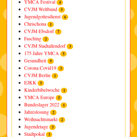
YMCA Festival
4
CVJM Weltbund
5
Jugendgottesdienst
6
Chrischona
1
CVJM Ebsdorf
7
Fasching
2
CVJM Stadtallendorf
3
175 Jahre YMCA
5
Gesundheit
9
Corona Covid19
3
CVJM Berlin
1
EJKK
5
Kinderbibelwoche
1
YMCA Europe
5
Bundeslager 2022
1
Jahreslosung
2
Weihnachtsmarkt
2
Jugendetage
3
Stadtpokal
3