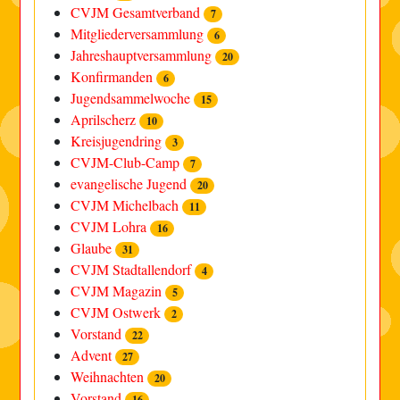
CVJM Gesamtverband
7
Mitgliederversammlung
6
Jahreshauptversammlung
20
Konfirmanden
6
Jugendsammelwoche
15
Aprilscherz
10
Kreisjugendring
3
CVJM-Club-Camp
7
evangelische Jugend
20
CVJM Michelbach
11
CVJM Lohra
16
Glaube
31
CVJM Stadtallendorf
4
CVJM Magazin
5
CVJM Ostwerk
2
Vorstand
22
Advent
27
Weihnachten
20
Vorstand
16