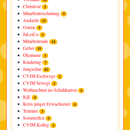
Christival
3
Mitarbeiterschulung
9
Andacht
13
Ostern
9
JuLeiCa
3
Mitarbeitende
14
Gebet
19
Ökumene
3
Kindertag
7
Jungschar
82
CVJM Eschwege
2
CVJM bewegt
3
Weihnachten im Schuhkarton
4
KjE
4
Kreis junger Erwachsener
4
Termine
3
Sommerfest
6
CVJM Kolleg
2