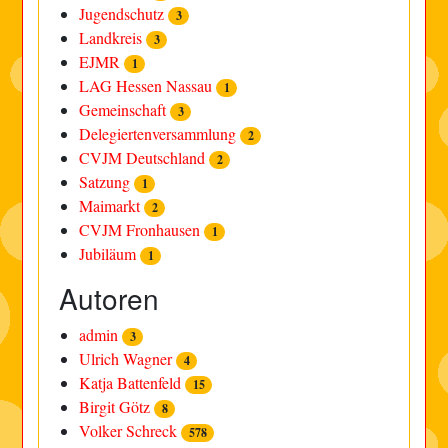
Jugendschutz
3
Landkreis
3
EJMR
1
LAG Hessen Nassau
1
Gemeinschaft
3
Delegiertenversammlung
2
CVJM Deutschland
2
Satzung
1
Maimarkt
2
CVJM Fronhausen
1
Jubiläum
1
Autoren
admin
3
Ulrich Wagner
4
Katja Battenfeld
15
Birgit Götz
8
Volker Schreck
578