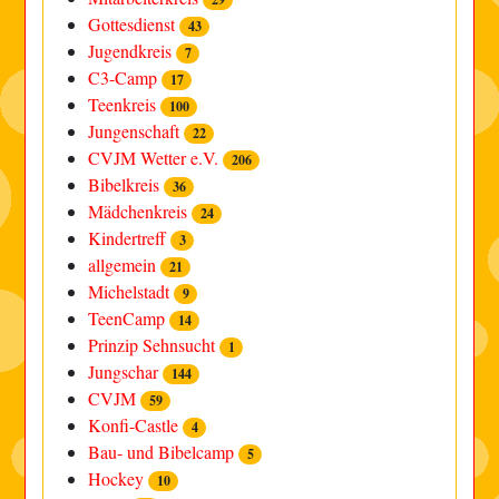
Gottesdienst
43
Jugendkreis
7
C3-Camp
17
Teenkreis
100
Jungenschaft
22
CVJM Wetter e.V.
206
Bibelkreis
36
Mädchenkreis
24
Kindertreff
3
allgemein
21
Michelstadt
9
TeenCamp
14
Prinzip Sehnsucht
1
Jungschar
144
CVJM
59
Konfi-Castle
4
Bau- und Bibelcamp
5
Hockey
10