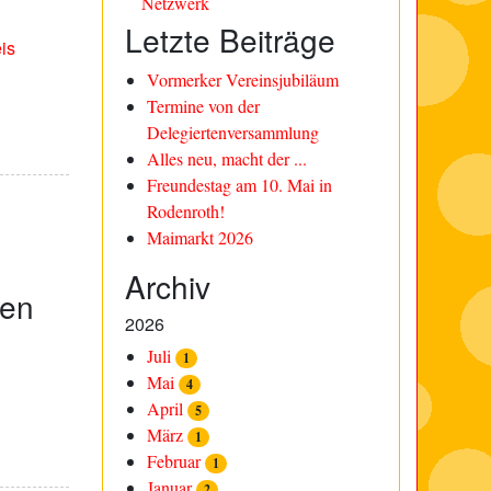
Netzwerk
Letzte Beiträge
is
Vormerker Vereinsjubiläum
Termine von der
Delegiertenversammlung
Alles neu, macht der ...
Freundestag am 10. Mai in
Rodenroth!
Maimarkt 2026
Archiv
ben
2026
Juli
1
Mai
4
April
5
März
1
Februar
1
Januar
2