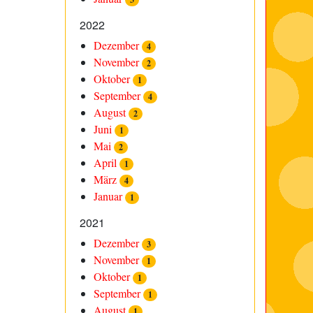
2022
Dezember
4
November
2
Oktober
1
September
4
August
2
Juni
1
Mai
2
April
1
März
4
Januar
1
2021
Dezember
3
November
1
Oktober
1
September
1
August
1