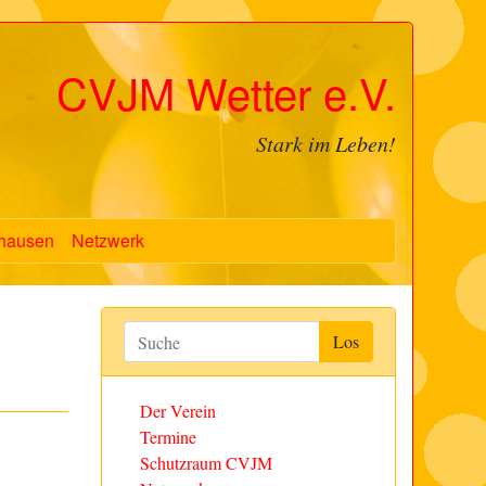
CVJM Wetter e.V.
Stark im Leben!
hausen
Netzwerk
Der Verein
Termine
Schutzraum CVJM