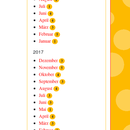
Juli
1
Juni
4
April
4
März
3
Februar
5
Januar
1
2017
Dezember
3
November
5
Oktober
4
September
3
August
4
Juli
3
Juni
3
Mai
1
April
4
März
3
Februar