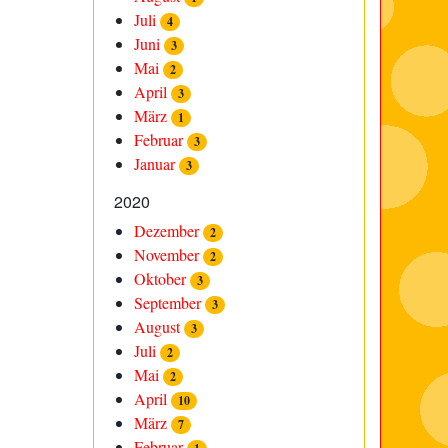
Juli
4
Juni
3
Mai
2
April
3
März
1
Februar
3
Januar
3
2020
Dezember
2
November
2
Oktober
3
September
3
August
3
Juli
2
Mai
2
April
10
März
7
Februar