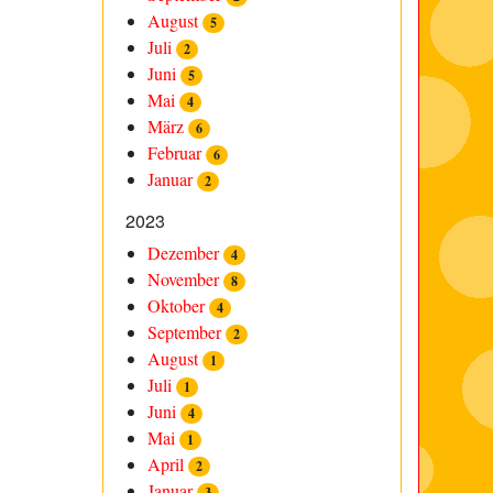
August
5
Juli
2
Juni
5
Mai
4
März
6
Februar
6
Januar
2
2023
Dezember
4
November
8
Oktober
4
September
2
August
1
Juli
1
Juni
4
Mai
1
April
2
Januar
3