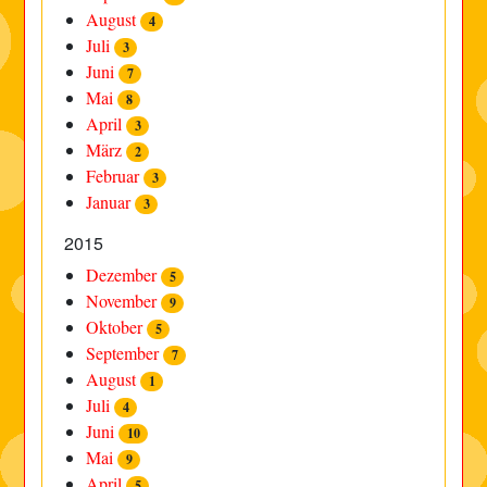
August
4
Juli
3
Juni
7
Mai
8
April
3
März
2
Februar
3
Januar
3
2015
Dezember
5
November
9
Oktober
5
September
7
August
1
Juli
4
Juni
10
Mai
9
April
5