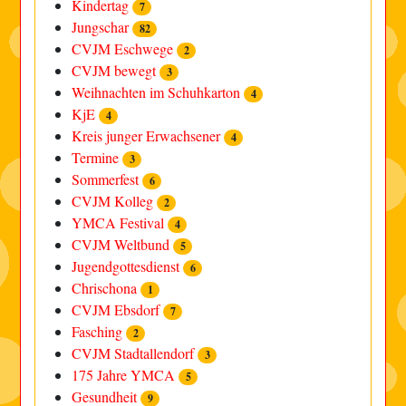
Kindertag
7
Jungschar
82
CVJM Eschwege
2
CVJM bewegt
3
Weihnachten im Schuhkarton
4
KjE
4
Kreis junger Erwachsener
4
Termine
3
Sommerfest
6
CVJM Kolleg
2
YMCA Festival
4
CVJM Weltbund
5
Jugendgottesdienst
6
Chrischona
1
CVJM Ebsdorf
7
Fasching
2
CVJM Stadtallendorf
3
175 Jahre YMCA
5
Gesundheit
9