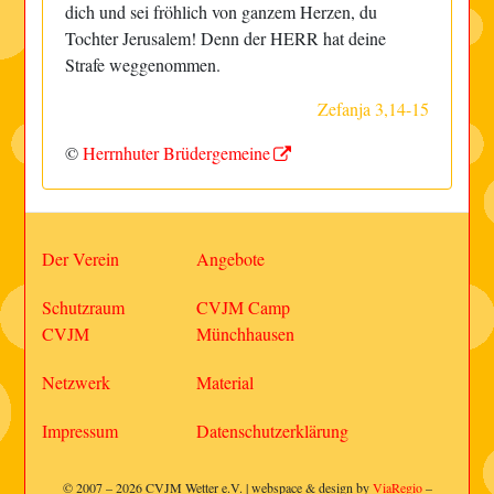
dich und sei fröhlich von ganzem Herzen, du
Tochter Jerusalem! Denn der HERR hat deine
Strafe weggenommen.
Zefanja 3,14-15
©
Herrnhuter Brüdergemeine
Der Verein
Angebote
Schutzraum
CVJM Camp
CVJM
Münchhausen
Netzwerk
Material
Impressum
Datenschutzerklärung
© 2007 – 2026 CVJM Wetter e.V. | webspace & design by
ViaRegio
–