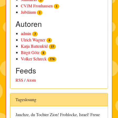
CVJM Fronhausen
1
Jubiläum
1
Autoren
admin
3
Ulrich Wagner
4
Katja Battenfeld
15
Birgit Götz
8
Volker Schreck
578
Feeds
RSS
/
Atom
Tageslosung
Jauchze, du Tochter Zion! Frohlocke, Israel! Freue