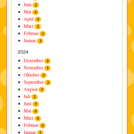
Juni
2
Mai
4
April
4
März
2
Februar
3
Januar
3
2024
Dezember
4
November
5
Oktober
3
September
2
August
5
Juli
2
Juni
5
Mai
4
März
6
Februar
6
Januar
2