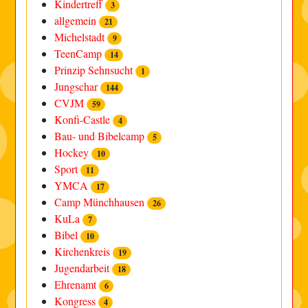
Kindertreff
3
allgemein
21
Michelstadt
9
TeenCamp
14
Prinzip Sehnsucht
1
Jungschar
144
CVJM
59
Konfi-Castle
4
Bau- und Bibelcamp
5
Hockey
10
Sport
11
YMCA
17
Camp Münchhausen
26
KuLa
7
Bibel
10
Kirchenkreis
19
Jugendarbeit
18
Ehrenamt
6
Kongress
4