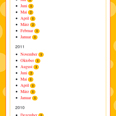
Juni
1
Mai
2
April
1
März
2
Februar
1
Januar
1
2011
November
1
Oktober
1
August
1
Juni
2
Mai
1
April
1
März
1
Januar
1
2010
Dezember
1