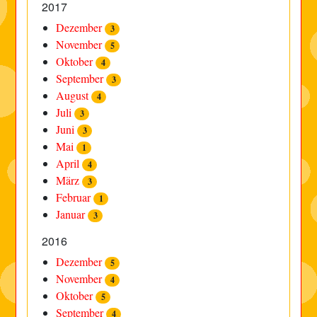
2017
Dezember
3
November
5
Oktober
4
September
3
August
4
Juli
3
Juni
3
Mai
1
April
4
März
3
Februar
1
Januar
3
2016
Dezember
5
November
4
Oktober
5
September
4