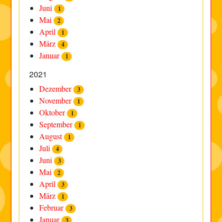
Juni
1
Mai
2
April
1
März
4
Januar
1
2021
Dezember
3
November
1
Oktober
1
September
1
August
1
Juli
4
Juni
3
Mai
2
April
3
März
1
Februar
3
Januar
3