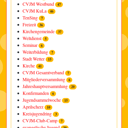
CVJM Westbund
47
CVJM KuLa
46
TenSing
7
Freizeit
36
Kirchengemeinde
37
Weltdienst
5
Seminar
6
Weiterbildung
7
Stadt Wetter
15
Kirche
41
CVJM Gesamtverband
7
Mitgliederversammlung
6
Jahreshauptversammlung
20
Konfirmanden
6
Jugendsammelwoche
15
Aprilscherz
10
Kreisjugendring
3
CVJM-Club-Camp
7
evangelische Jugend
20