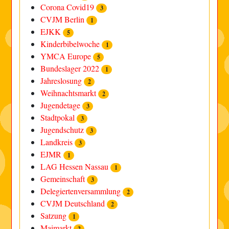
Corona Covid19
3
CVJM Berlin
1
EJKK
5
Kinderbibelwoche
1
YMCA Europe
5
Bundeslager 2022
1
Jahreslosung
2
Weihnachtsmarkt
2
Jugendetage
3
Stadtpokal
3
Jugendschutz
3
Landkreis
3
EJMR
1
LAG Hessen Nassau
1
Gemeinschaft
3
Delegiertenversammlung
2
CVJM Deutschland
2
Satzung
1
Maimarkt
2