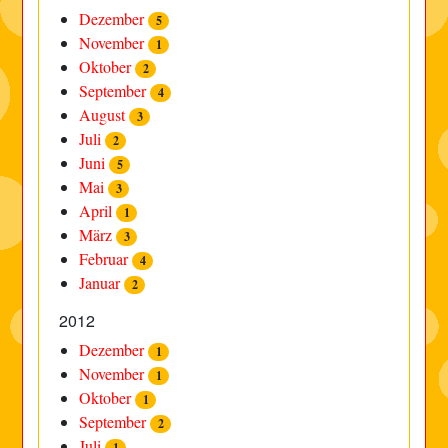
Dezember
5
November
1
Oktober
2
September
4
August
3
Juli
2
Juni
5
Mai
3
April
1
März
3
Februar
4
Januar
2
2012
Dezember
1
November
1
Oktober
1
September
2
Juli
1