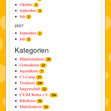
Oktober
2
September
3
Juli
2
2007
September
1
Juli
2
Kategorien
Mitarbeiterkreis
29
Gottesdienst
43
Jugendkreis
7
C3-Camp
17
Teenkreis
100
Jungenschaft
22
CVJM Wetter e.V.
206
Bibelkreis
36
Mädchenkreis
24