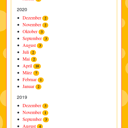
2020
Dezember
2
November
2
Oktober
3
September
3
August
3
Juli
2
Mai
2
April
10
März
7
Februar
1
Januar
2
2019
Dezember
3
November
1
September
3
August
4