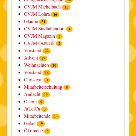
CVJM Michelbach
11
CVJM Lohra
16
Glaube
31
CVJM Stadtallendorf
4
CVJM Magazin
5
CVJM Ostwerk
2
Vorstand
22
Advent
27
Weihnachten
20
Vorstand
16
Christival
3
Mitarbeiterschulung
9
Andacht
13
Ostern
9
JuLeiCa
3
Mitarbeitende
14
Gebet
19
Ökumene
3