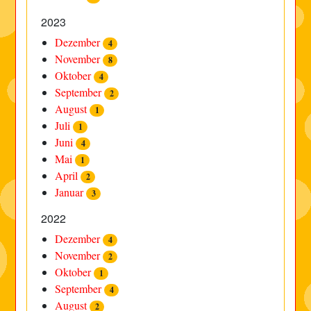
2023
Dezember
4
November
8
Oktober
4
September
2
August
1
Juli
1
Juni
4
Mai
1
April
2
Januar
3
2022
Dezember
4
November
2
Oktober
1
September
4
August
2