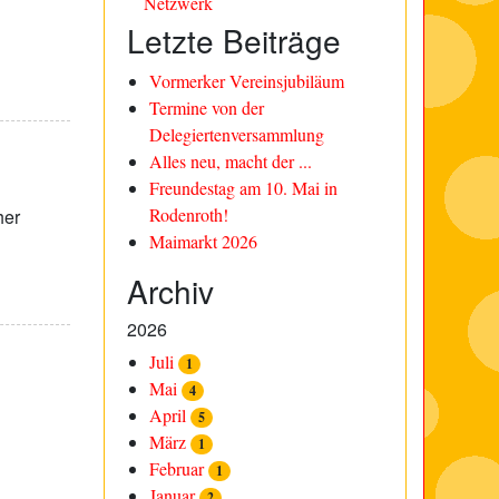
Netzwerk
Letzte Beiträge
Vormerker Vereinsjubiläum
Termine von der
Delegiertenversammlung
Alles neu, macht der ...
Freundestag am 10. Mai in
Rodenroth!
her
Maimarkt 2026
Archiv
2026
Juli
1
Mai
4
April
5
März
1
Februar
1
Januar
2