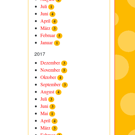
Juli
1
Juni
4
April
4
März
3
Februar
5
Januar
1
2017
Dezember
3
November
5
Oktober
4
September
3
August
4
Juli
3
Juni
3
Mai
1
April
4
März
3
Februar