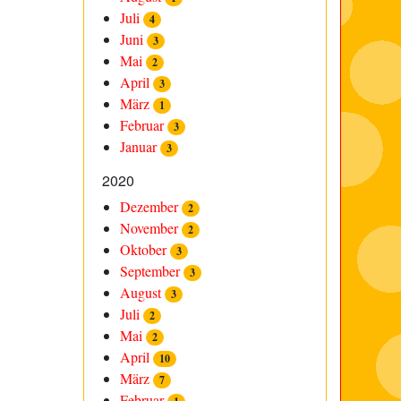
Juli
4
Juni
3
Mai
2
April
3
März
1
Februar
3
Januar
3
2020
Dezember
2
November
2
Oktober
3
September
3
August
3
Juli
2
Mai
2
April
10
März
7
Februar