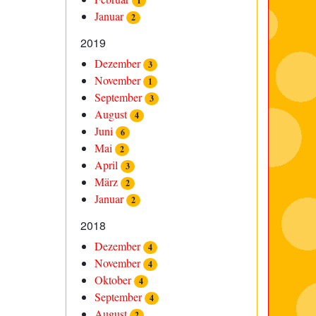
1
Januar
2
2019
Dezember
3
November
1
September
3
August
4
Juni
6
Mai
2
April
3
März
2
Januar
2
2018
Dezember
4
November
4
Oktober
4
September
4
August
2