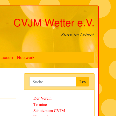
CVJM Wetter e.V.
Stark im Leben!
hausen
Netzwerk
Der Verein
Termine
Schutzraum CVJM