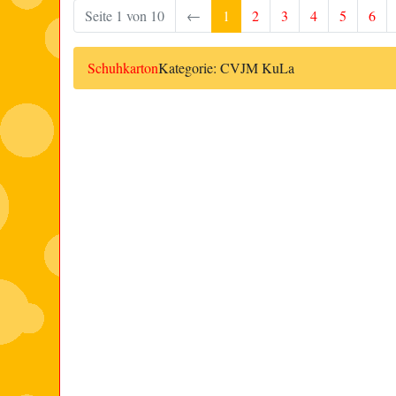
Seite 1 von 10
←
1
2
3
4
5
6
Schuhkarton
Kategorie: CVJM KuLa