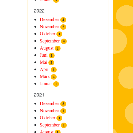
2022
Dezember
4
November
2
Oktober
1
September
4
August
2
Juni
1
Mai
2
April
1
März
4
Januar
1
2021
Dezember
3
November
1
Oktober
1
September
1
August
1