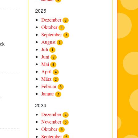
2025
Dezember
2
Oktober
4
September
3
August
1
eck
Juli
1
Juni
2
Mai
4
April
4
März
2
Februar
3
Januar
3
r
2024
Dezember
4
November
5
Oktober
3
September
2