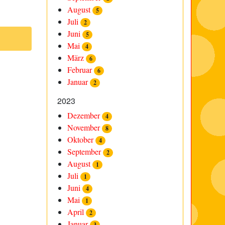
August
5
Juli
2
Juni
5
Mai
4
März
6
Februar
6
Januar
2
2023
Dezember
4
November
8
Oktober
4
September
2
August
1
Juli
1
Juni
4
Mai
1
April
2
Januar
3