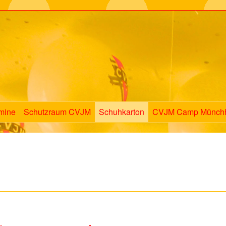
mine
Schutzraum CVJM
Schuhkarton
CVJM Camp Münch