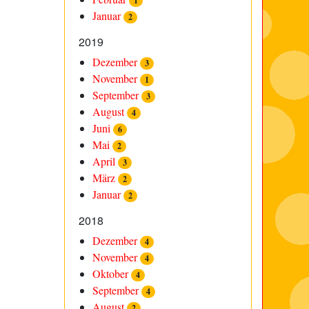
1
Januar
2
2019
Dezember
3
November
1
September
3
August
4
Juni
6
Mai
2
April
3
März
2
Januar
2
2018
Dezember
4
November
4
Oktober
4
September
4
August
2