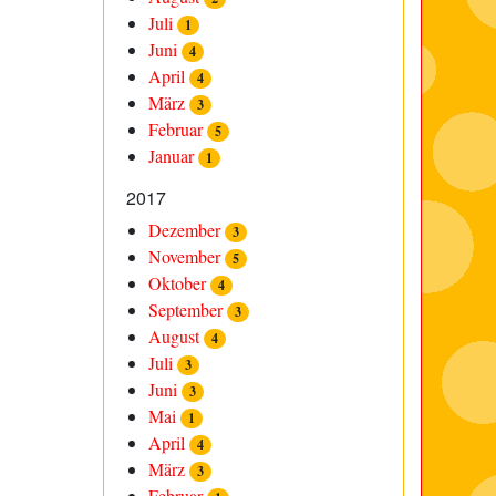
Juli
1
Juni
4
April
4
März
3
Februar
5
Januar
1
2017
Dezember
3
November
5
Oktober
4
September
3
August
4
Juli
3
Juni
3
Mai
1
April
4
März
3
Februar