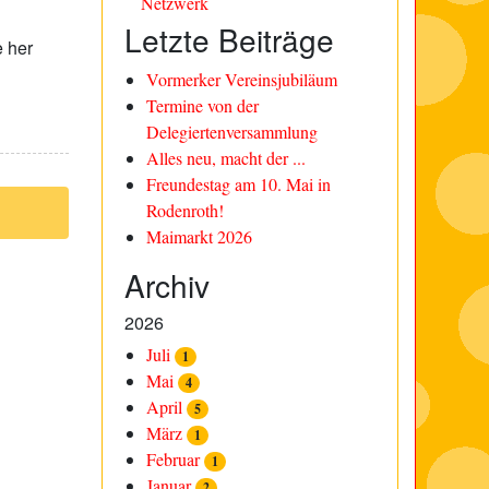
Netzwerk
Letzte Beiträge
 her
Vormerker Vereinsjubiläum
Termine von der
Delegiertenversammlung
Alles neu, macht der ...
Freundestag am 10. Mai in
Rodenroth!
Maimarkt 2026
Archiv
2026
Juli
1
Mai
4
April
5
März
1
Februar
1
Januar
2