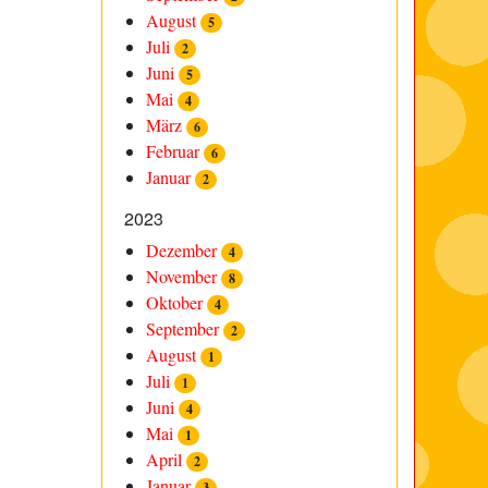
August
5
Juli
2
Juni
5
Mai
4
März
6
Februar
6
Januar
2
2023
Dezember
4
November
8
Oktober
4
September
2
August
1
Juli
1
Juni
4
Mai
1
April
2
Januar
3