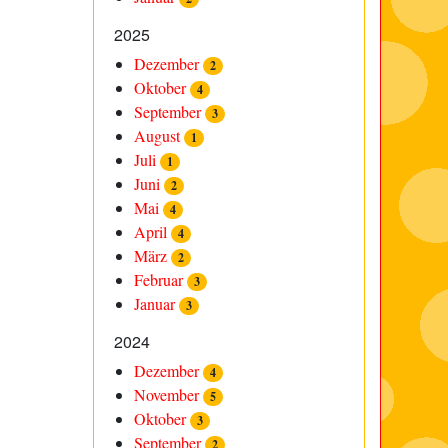
2025
Dezember
2
Oktober
4
September
3
August
1
Juli
1
Juni
2
Mai
4
April
4
März
2
Februar
3
Januar
3
2024
Dezember
4
November
5
Oktober
3
September
2