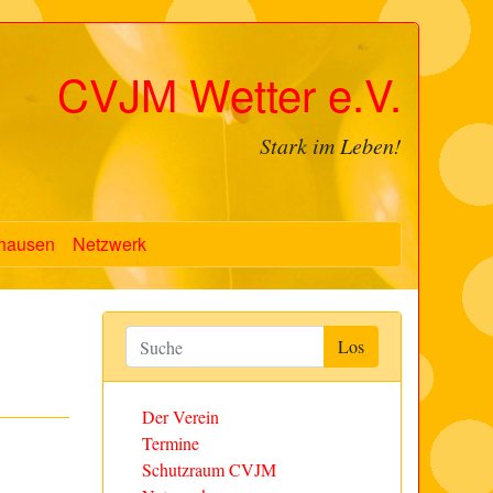
CVJM Wetter e.V.
Stark im Leben!
hausen
Netzwerk
Der Verein
Termine
Schutzraum CVJM