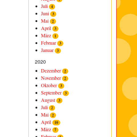
Juli
4
Juni
3
Mai
2
April
3
März
1
Februar
3
Januar
3
2020
Dezember
2
November
2
Oktober
3
September
3
August
3
Juli
2
Mai
2
April
10
März
7
Februar