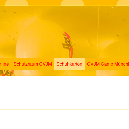
mine
Schutzraum CVJM
Schuhkarton
CVJM Camp Münch