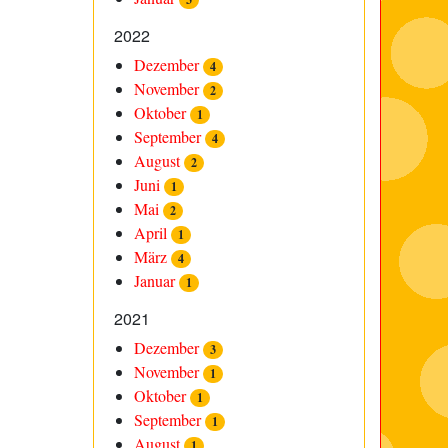
2022
Dezember
4
November
2
Oktober
1
September
4
August
2
Juni
1
Mai
2
April
1
März
4
Januar
1
2021
Dezember
3
November
1
Oktober
1
September
1
August
1