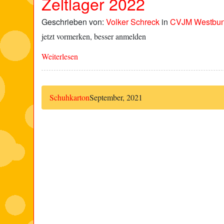
Zeltlager 2022
Geschrieben von:
Volker Schreck
in
CVJM Westbu
jetzt vormerken, besser anmelden
Weiterlesen
Schuhkarton
September, 2021