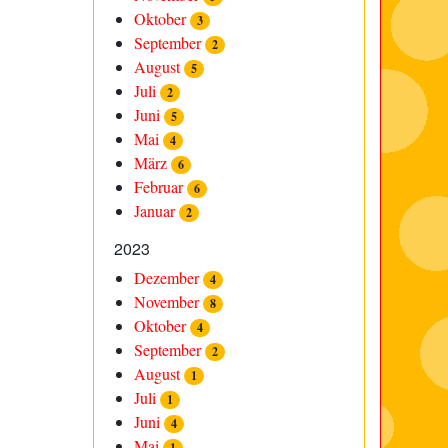
Oktober
3
September
2
August
5
Juli
2
Juni
5
Mai
4
März
6
Februar
6
Januar
2
2023
Dezember
4
November
8
Oktober
4
September
2
August
1
Juli
1
Juni
4
Mai
1