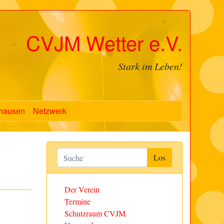
CVJM Wetter e.V.
Stark im Leben!
hausen
Netzwerk
Der Verein
Termine
Schutzraum CVJM