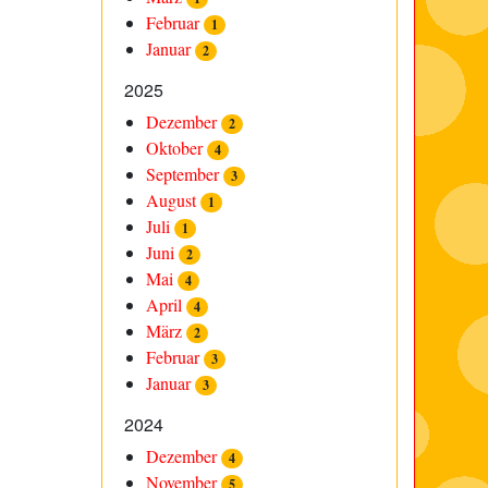
Februar
1
Januar
2
2025
Dezember
2
Oktober
4
September
3
August
1
Juli
1
Juni
2
Mai
4
April
4
März
2
Februar
3
Januar
3
2024
Dezember
4
November
5