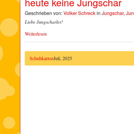
heute keine Jungschar
Geschrieben von:
Volker Schreck
in
Jungschar
,
Jun
Liebe Jungscharler!
Weiterlesen
Schuhkarton
Juli, 2025