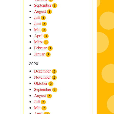
September
1
August
1
Juli
4
Juni
3
Mai
2
April
3
März
1
Februar
3
Januar
3
2020
Dezember
2
November
2
Oktober
3
September
3
August
3
Juli
2
Mai
2
April