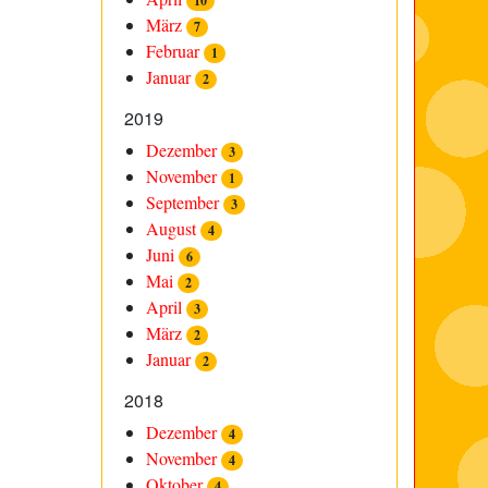
10
März
7
Februar
1
Januar
2
2019
Dezember
3
November
1
September
3
August
4
Juni
6
Mai
2
April
3
März
2
Januar
2
2018
Dezember
4
November
4
Oktober
4