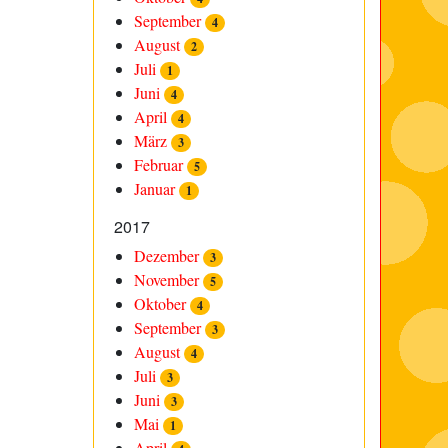
September
4
August
2
Juli
1
Juni
4
April
4
März
3
Februar
5
Januar
1
2017
Dezember
3
November
5
Oktober
4
September
3
August
4
Juli
3
Juni
3
Mai
1
April