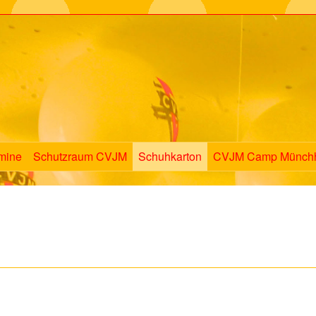
mine
Schutzraum CVJM
Schuhkarton
CVJM Camp Münch