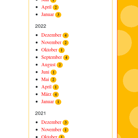
April
2
Januar
3
2022
Dezember
4
November
2
Oktober
1
September
4
August
2
Juni
1
Mai
2
April
1
März
4
Januar
1
2021
Dezember
3
November
1
Oktober
1