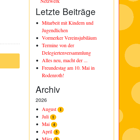
Netzwerk
Letzte Beiträge
Mitarbeit mit Kindern und
Jugendlichen
Vormerker Vereinsjubiläum
Termine von der
Delegiertenversammlung
Alles neu, macht der ...
Freundestag am 10. Mai in
Rodenroth!
Archiv
2026
August
1
Juli
1
Mai
4
April
5
März
1