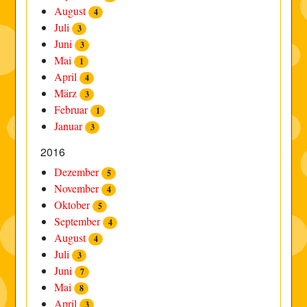
August
4
Juli
3
Juni
3
Mai
1
April
4
März
3
Februar
1
Januar
3
2016
Dezember
5
November
4
Oktober
5
September
4
August
4
Juli
3
Juni
7
Mai
8
April
3