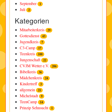
September
1
Juli
2
Kategorien
Mitarbeiterkreis
29
Gottesdienst
43
Jugendkreis
7
C3-Camp
17
Teenkreis
100
Jungenschaft
22
CVJM Wetter e.V.
206
Bibelkreis
36
Mädchenkreis
24
Kindertreff
3
allgemein
21
Michelstadt
9
TeenCamp
14
Prinzip Sehnsucht
1