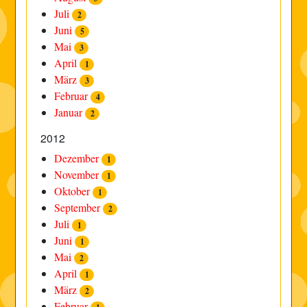
Juli
2
Juni
5
Mai
3
April
1
März
3
Februar
4
Januar
2
2012
Dezember
1
November
1
Oktober
1
September
2
Juli
1
Juni
1
Mai
2
April
1
März
2
Februar