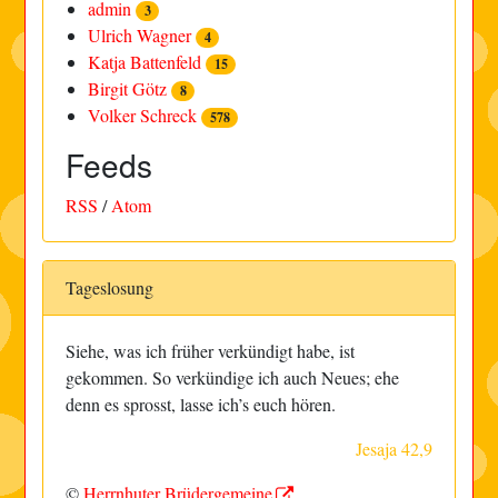
admin
3
Ulrich Wagner
4
Katja Battenfeld
15
Birgit Götz
8
Volker Schreck
578
Feeds
RSS
/
Atom
Tageslosung
Siehe, was ich früher verkündigt habe, ist
gekommen. So verkündige ich auch Neues; ehe
denn es sprosst, lasse ich’s euch hören.
Jesaja 42,9
©
Herrnhuter Brüdergemeine