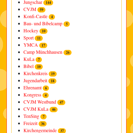
Jungschar
144
CVJM
59
Konfi-Castle
4
Bau- und Bibelcamp
5
Hockey
10
Sport
11
YMCA
17
Camp Münchhausen
26
KuLa
7
Bibel
10
Kirchenkreis
19
Jugendarbeit
18
Ehrenamt
6
Kongress
4
CVJM Westbund
47
CVJM KuLa
46
TenSing
7
Freizeit
36
Kirchengemeinde
37