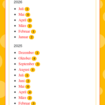
2026
Juli
1
Mai
4
April
5
März
1
Februar
1
Januar
2
2025
Dezember
2
Oktober
4
September
3
August
1
Juli
1
Juni
2
Mai
4
April
4
März
2
Februar
3