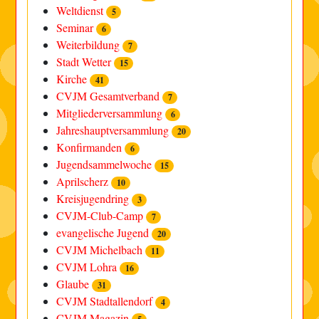
Weltdienst
5
Seminar
6
Weiterbildung
7
Stadt Wetter
15
Kirche
41
CVJM Gesamtverband
7
Mitgliederversammlung
6
Jahreshauptversammlung
20
Konfirmanden
6
Jugendsammelwoche
15
Aprilscherz
10
Kreisjugendring
3
CVJM-Club-Camp
7
evangelische Jugend
20
CVJM Michelbach
11
CVJM Lohra
16
Glaube
31
CVJM Stadtallendorf
4
CVJM Magazin