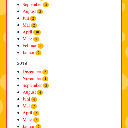
September
3
August
3
Juli
2
Mai
2
April
10
März
7
Februar
1
Januar
2
2019
Dezember
3
November
1
September
3
August
4
Juni
6
Mai
2
April
3
März
2
Januar
2