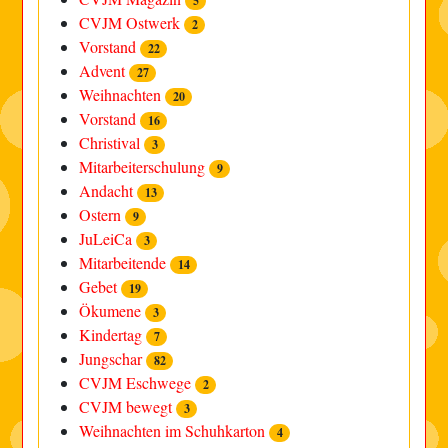
5
CVJM Ostwerk
2
Vorstand
22
Advent
27
Weihnachten
20
Vorstand
16
Christival
3
Mitarbeiterschulung
9
Andacht
13
Ostern
9
JuLeiCa
3
Mitarbeitende
14
Gebet
19
Ökumene
3
Kindertag
7
Jungschar
82
CVJM Eschwege
2
CVJM bewegt
3
Weihnachten im Schuhkarton
4