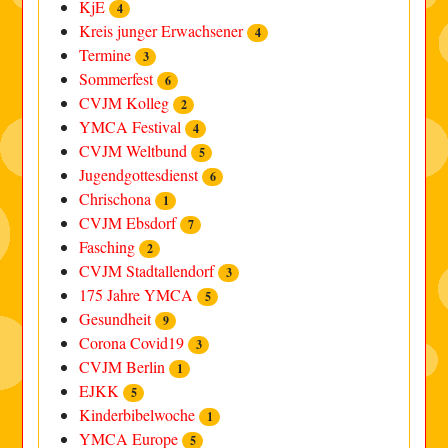
KjE
4
Kreis junger Erwachsener
4
Termine
3
Sommerfest
6
CVJM Kolleg
2
YMCA Festival
4
CVJM Weltbund
5
Jugendgottesdienst
6
Chrischona
1
CVJM Ebsdorf
7
Fasching
2
CVJM Stadtallendorf
3
175 Jahre YMCA
5
Gesundheit
9
Corona Covid19
3
CVJM Berlin
1
EJKK
5
Kinderbibelwoche
1
YMCA Europe
5